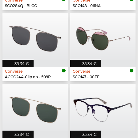
Converse
Converse
SCO284Q - BLGO
SCO148 - 06NA
35,34 €
35,34 €
Converse
Converse
AGCO244-Clip on - 509P
SCO147 - 08FE
35,34 €
35,34 €