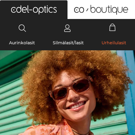
0
Aurinkolasit
Silmälasit/lasit
Urheilulasit