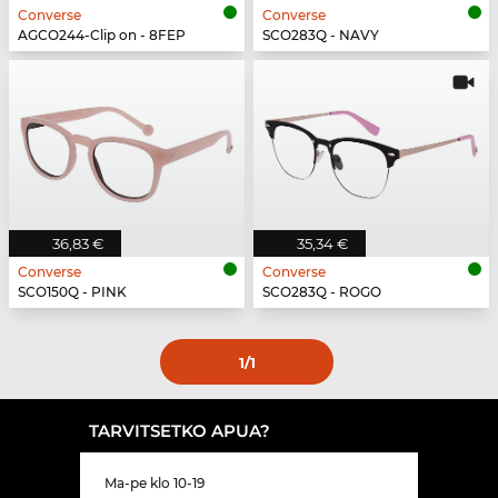
Converse
Converse
AGCO244-Clip on - 8FEP
SCO283Q - NAVY
36,83 €
35,34 €
Converse
Converse
SCO150Q - PINK
SCO283Q - ROGO
1
/1
TARVITSETKO APUA?
Ma-pe klo 10-19