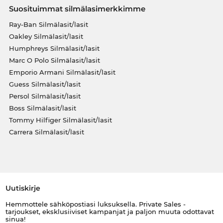
Suosituimmat silmälasimerkkimme
Ray-Ban Silmälasit/lasit
Oakley Silmälasit/lasit
Humphreys Silmälasit/lasit
Marc O Polo Silmälasit/lasit
Emporio Armani Silmälasit/lasit
Guess Silmälasit/lasit
Persol Silmälasit/lasit
Boss Silmälasit/lasit
Tommy Hilfiger Silmälasit/lasit
Carrera Silmälasit/lasit
Uutiskirje
Hemmottele sähköpostiasi luksuksella. Private Sales -
tarjoukset, eksklusiiviset kampanjat ja paljon muuta odottavat
sinua!