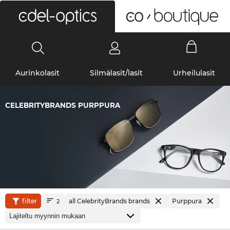
0
Aurinkolasit
Silmälasit/lasit
Urheilulasit
CELEBRITYBRANDS PURPPURA
filter
all CelebrityBrands brands
Purppura
2