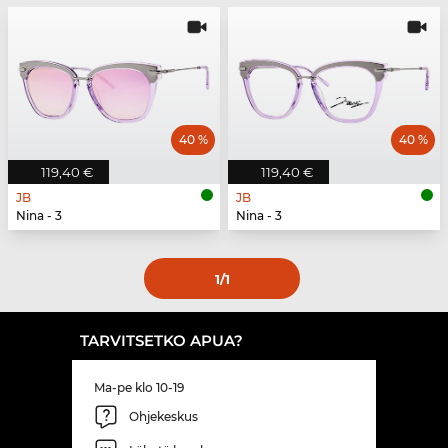
40 %
40 %
119,40 €
119,40 €
JB
JB
Nina - 3
Nina - 3
1
/1
TARVITSETKO APUA?
Ma-pe klo 10-19
Ohjekeskus