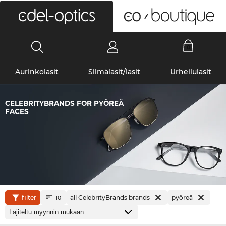
0
Aurinkolasit
Silmälasit/lasit
Urheilulasit
CELEBRITYBRANDS FOR PYÖREÄ
FACES
filter
all CelebrityBrands brands
pyöreä
10