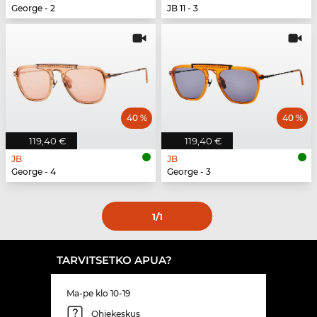
George - 2
JB 11 - 3
40 %
40 %
119,40 €
119,40 €
JB
JB
George - 4
George - 3
1
/1
TARVITSETKO APUA?
Ma-pe klo 10-19
Ohjekeskus