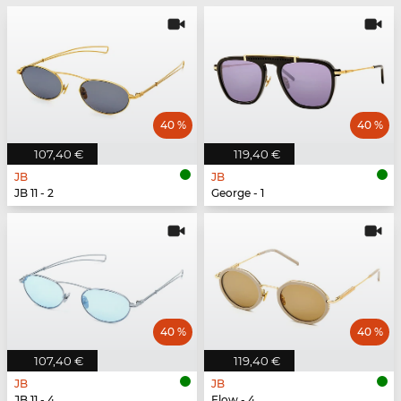
40 %
40 %
107,40 €
119,40 €
JB
JB
JB 11 - 2
George - 1
40 %
40 %
107,40 €
119,40 €
JB
JB
JB 11 - 4
Flow - 4