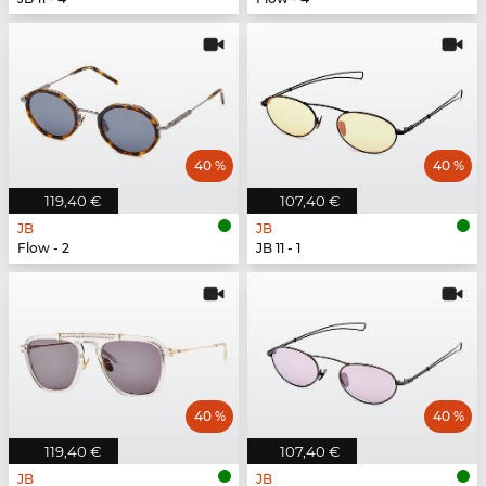
40 %
40 %
119,40 €
107,40 €
JB
JB
Flow - 2
JB 11 - 1
40 %
40 %
119,40 €
107,40 €
JB
JB