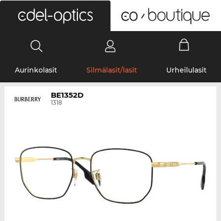
0
Aurinkolasit
Silmälasit/lasit
Urheilulasit
BE1352D
1318