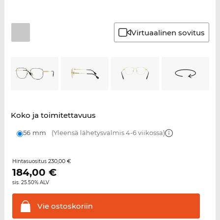
Virtuaalinen sovitus
Koko ja toimitettavuus
56 mm
(Yleensä lähetysvalmis 4-6 viikossa)
230,00 €
Hintasuositus
184,00
€
sis. 25.50% ALV
Vie
ostoskoriin