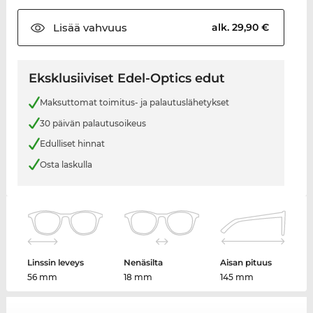
Lisää
vahvuus
alk. 29,90 €
Eksklusiiviset Edel-Optics edut
Maksuttomat toimitus- ja palautuslähetykset
30 päivän palautusoikeus
Edulliset hinnat
Osta laskulla
Linssin leveys
Nenäsilta
Aisan pituus
56 mm
18 mm
145 mm