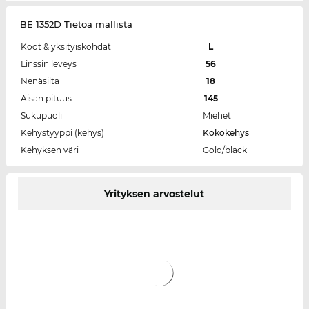
BE 1352D Tietoa mallista
Koot & yksityiskohdat
L
Linssin leveys
56
Nenäsilta
18
Aisan pituus
145
Sukupuoli
Miehet
Kehystyyppi (kehys)
Kokokehys
Kehyksen väri
Gold/black
Yrityksen arvostelut