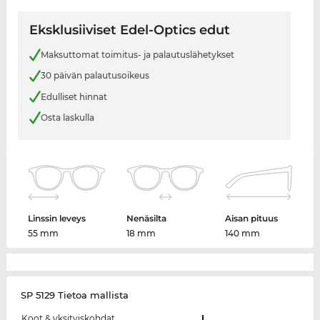
Eksklusiiviset Edel-Optics edut
Maksuttomat toimitus- ja palautuslähetykset
30 päivän palautusoikeus
Edulliset hinnat
Osta laskulla
Linssin leveys
Nenäsilta
Aisan pituus
55 mm
18 mm
140 mm
SP 5129 Tietoa mallista
Koot & yksityiskohdat
L