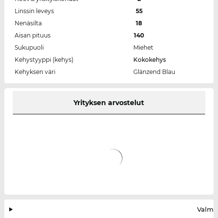
Linssin leveys
55
Nenäsilta
18
Aisan pituus
140
Sukupuoli
Miehet
Kehystyyppi (kehys)
Kokokehys
Kehyksen väri
Glänzend Blau
Yrityksen arvostelut
Valmis