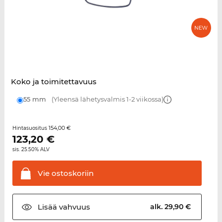
Koko ja toimitettavuus
55 mm
(Yleensä lähetysvalmis 1-2 viikossa)
154,00 €
Hintasuositus
123,20
€
sis. 25.50% ALV
Vie
ostoskoriin
Lisää
vahvuus
alk. 29,90 €