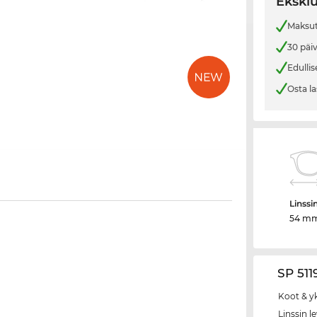
Eksklu
Maksut
30 päi
Edullis
Osta la
Linssi
54 m
SP 511
Koot & y
Linssin l