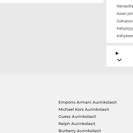
Nenäsilt
Aisan pi
Sukupuol
Kehystyy
Kehyksen
Emporio Armani Aurinkolasit
Michael Kors Aurinkolasit
Guess Aurinkolasit
Ralph Aurinkolasit
Burberry Aurinkolasit