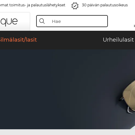
mat toimitus- ja palautuslähetykset
30 päivän palautusoikeus
ilmälasit/lasit
Urheilulasit