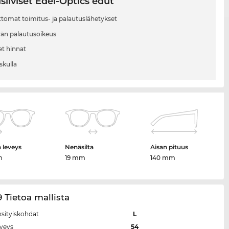
siiviset Edel-Optics edut
tomat toimitus- ja palautuslähetykset
vän palautusoikeus
et hinnat
skulla
n leveys
Nenäsilta
Aisan pituus
m
19 mm
140 mm
9 Tietoa mallista
ksityiskohdat
L
eveys
54