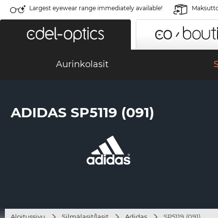
Largest eyewear range immediately available!
Maksutto
Aurinkolasit
S
ADIDAS SP5119 (091)
Aloitussivu
Silmälasit/lasit
Adidas
SP5119 (091)