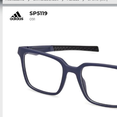
SP5119
091