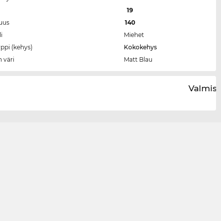
a
19
tuus
140
i
Miehet
ppi (kehys)
Kokokehys
 väri
Matt Blau
Valmist