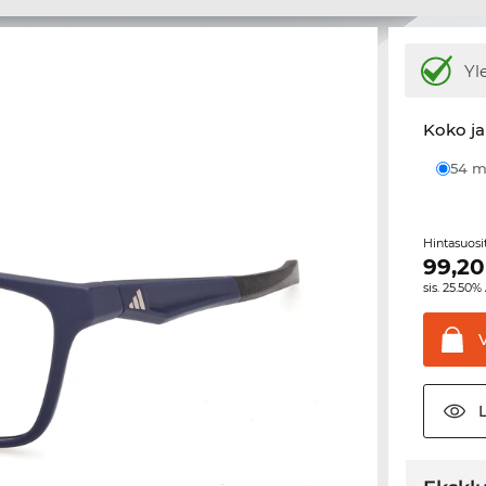
Yl
Koko ja
54
Hintasuos
99,20
sis. 25.50%