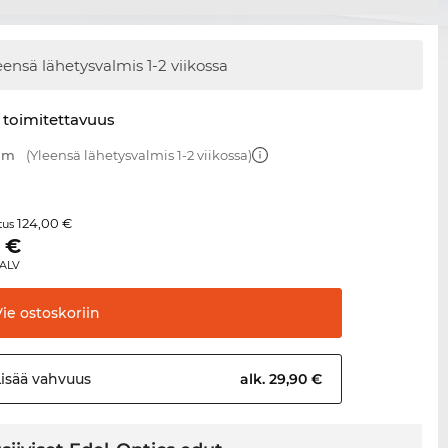
eensä lähetysvalmis
1-2 viikossa
 toimitettavuus
 mm
(Yleensä lähetysvalmis 1-2 viikossa)
124,00 €
itus
€
 ALV
Vie
ostoskoriin
Lisää
vahvuus
alk. 29,90 €