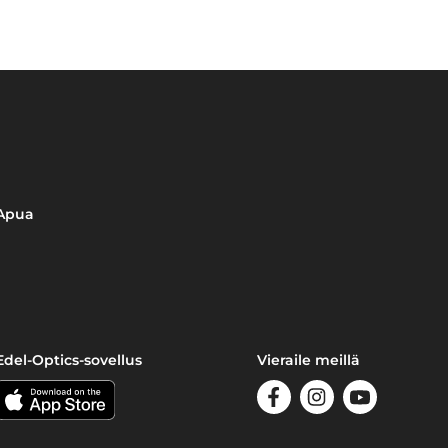
Apua
Edel-Optics-sovellus
Vieraile meillä