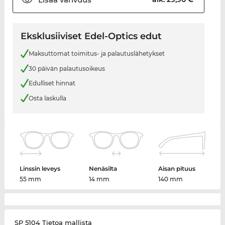
Eksklusiiviset Edel-Optics edut
Maksuttomat toimitus- ja palautuslähetykset
30 päivän palautusoikeus
Edulliset hinnat
Osta laskulla
Linssin leveys
Nenäsilta
Aisan pituus
55 mm
14 mm
140 mm
SP 5104 Tietoa mallista