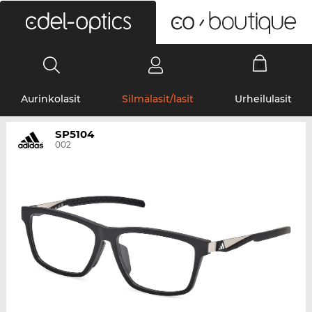
0
Aurinkolasit
Silmälasit/lasit
Urheilulasit
SP5104
002