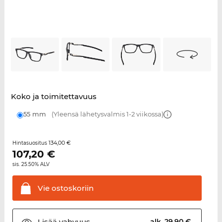
Koko ja toimitettavuus
55 mm
(Yleensä lähetysvalmis 1-2 viikossa)
134,00 €
Hintasuositus
107,20
€
sis. 25.50% ALV
Vie
ostoskoriin
Lisää
vahvuus
alk. 29,90 €