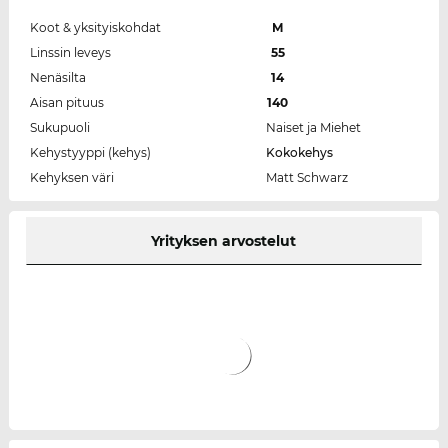
Koot & yksityiskohdat
M
Linssin leveys
55
Nenäsilta
14
Aisan pituus
140
Sukupuoli
Naiset ja Miehet
Kehystyyppi (kehys)
Kokokehys
Kehyksen väri
Matt Schwarz
Yrityksen arvostelut