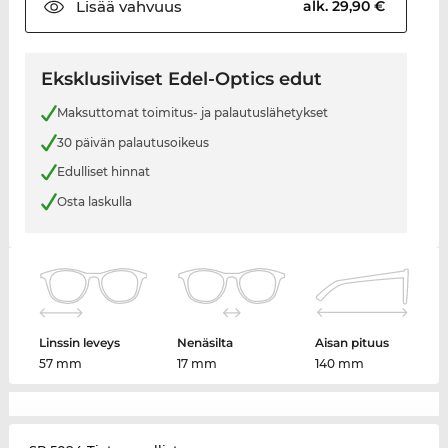
Lisää
vahvuus
alk. 29,90 €
Eksklusiiviset Edel-Optics edut
Maksuttomat toimitus- ja palautuslähetykset
30 päivän palautusoikeus
Edulliset hinnat
Osta laskulla
Linssin leveys
Nenäsilta
Aisan pituus
57 mm
17 mm
140 mm