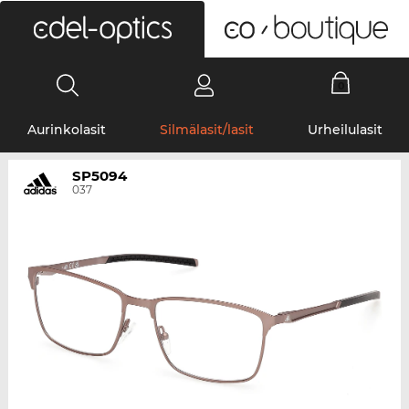
0
Aurinkolasit
Silmälasit/lasit
Urheilulasit
SP5094
037