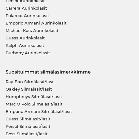
Persol Aurinkolasit
Carrera Aurinkolasit
Polaroid Aurinkolasit
Emporio Armani Aurinkolasit
Michael Kors Aurinkolasit
Guess Aurinkolasit
Ralph Aurinkolasit
Burberry Aurinkolasit
Suosituimmat silmälasimerkkimme
Ray-Ban Silmälasit/lasit
Oakley Silmälasit/lasit
Humphreys Silmälasit/lasit
Marc O Polo Silmälasit/lasit
Emporio Armani Silmälasit/lasit
Guess Silmälasit/lasit
Persol Silmälasit/lasit
Boss Silmälasit/lasit