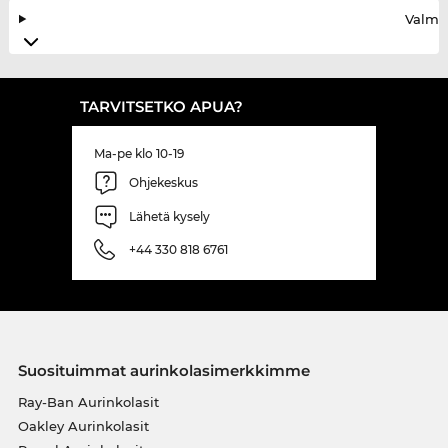
Valmis
TARVITSETKO APUA?
Ma-pe klo 10-19
Ohjekeskus
Lähetä kysely
+44 330 818 6761
Suosituimmat aurinkolasimerkkimme
Ray-Ban Aurinkolasit
Oakley Aurinkolasit