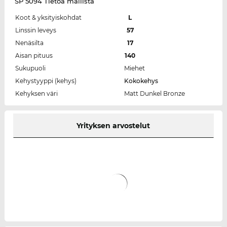
SP 5094 Tietoa mallista
Koot & yksityiskohdat
L
Linssin leveys
57
Nenäsilta
17
Aisan pituus
140
Sukupuoli
Miehet
Kehystyyppi (kehys)
Kokokehys
Kehyksen väri
Matt Dunkel Bronze
Yrityksen arvostelut