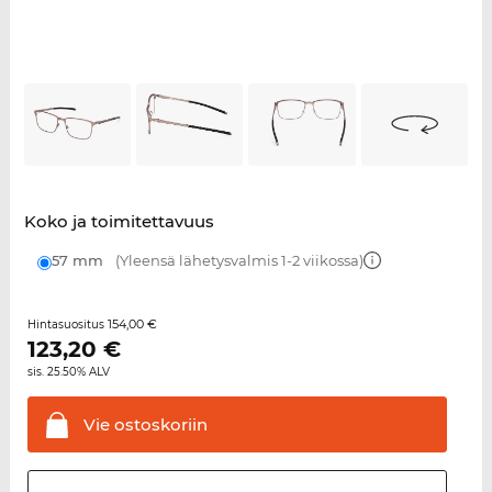
Koko ja toimitettavuus
57 mm
(Yleensä lähetysvalmis 1-2 viikossa)
154,00 €
Hintasuositus
123,20
€
sis. 25.50% ALV
Vie
ostoskoriin