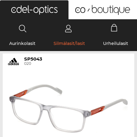
0
Aurinkolasit
Silmälasit/lasit
Urheilulasit
SP5043
020