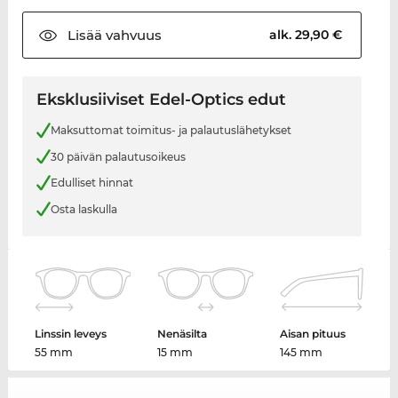
Lisää
vahvuus
alk. 29,90 €
Eksklusiiviset Edel-Optics edut
Maksuttomat toimitus- ja palautuslähetykset
30 päivän palautusoikeus
Edulliset hinnat
Osta laskulla
Linssin leveys
Nenäsilta
Aisan pituus
55 mm
15 mm
145 mm