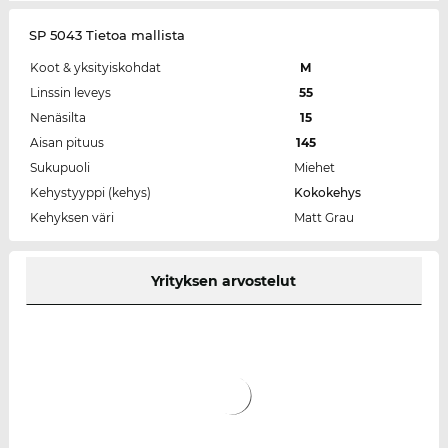
SP 5043 Tietoa mallista
Koot & yksityiskohdat
M
Linssin leveys
55
Nenäsilta
15
Aisan pituus
145
Sukupuoli
Miehet
Kehystyyppi (kehys)
Kokokehys
Kehyksen väri
Matt Grau
Yrityksen arvostelut