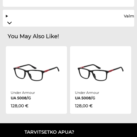
Valmis
You May Also Like!
Under Armour
Under Armour
UA 5008/G
UA 5008/G
128,00 €
128,00 €
TARVITSETKO APUA?