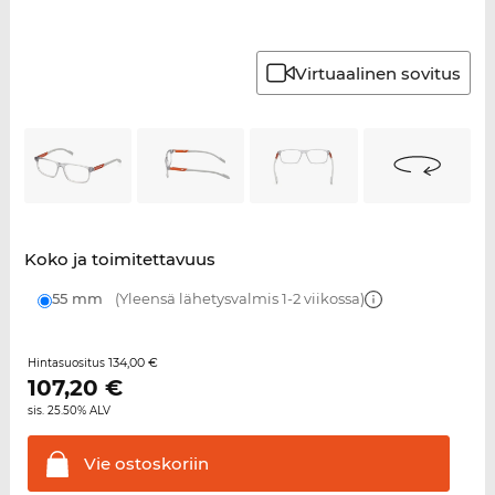
Virtuaalinen sovitus
Koko ja toimitettavuus
55 mm
(Yleensä lähetysvalmis 1-2 viikossa)
134,00 €
Hintasuositus
107,20
€
sis. 25.50% ALV
Vie
ostoskoriin