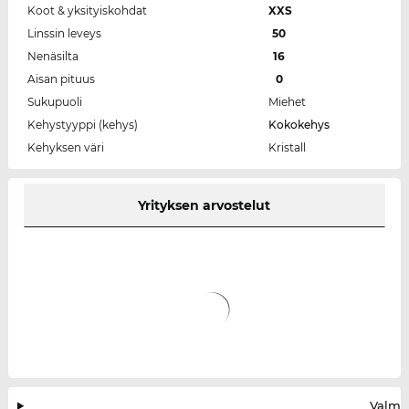
Koot & yksityiskohdat
XXS
Linssin leveys
50
Nenäsilta
16
Aisan pituus
0
Sukupuoli
Miehet
Kehystyyppi (kehys)
Kokokehys
Kehyksen väri
Kristall
Yrityksen arvostelut
Valmis