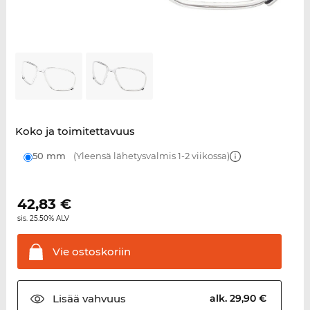
Koko ja toimitettavuus
50 mm
(Yleensä lähetysvalmis 1-2 viikossa)
42,83
€
sis. 25.50% ALV
Vie
ostoskoriin
Lisää
vahvuus
alk. 29,90 €