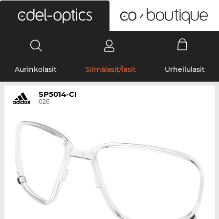
0
Aurinkolasit
Silmälasit/lasit
Urheilulasit
SP5014-CI
026