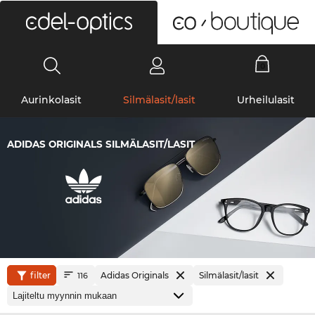
0
Aurinkolasit
Silmälasit/lasit
Urheilulasit
ADIDAS ORIGINALS SILMÄLASIT/LASIT
filter
Adidas Originals
Silmälasit/lasit
116