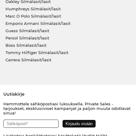
Oakley Silmälasit/lasit
Humphreys Silmälasit/lasit
Marc O Polo Silmälasit/lasit
Emporio Armani Silmälasit/lasit
Guess Silmälasit/lasit
Persol Silmälasit/lasit
Boss Silmälasit/lasit
Tommy Hilfiger Silmälasit/lasit
Carrera Silmälasit/lasit
Uutiskirje
Hemmottele sähköpostiasi luksuksella. Private Sales -
tarjoukset, eksklusiiviset kampanjat ja paljon muuta odottavat
sinua!
Lisätietoja henkilötietojesi käsittelystä löydät
täältä
.