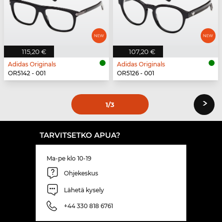
115,20 €
107,20 €
Adidas Originals
Adidas Originals
OR5142 - 001
OR5126 - 001
›
1
/3
TARVITSETKO APUA?
Ma-pe klo 10-19
Ohjekeskus
Lähetä kysely
+44 330 818 6761