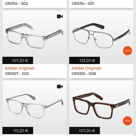
OR5114 - 002
OR5114 - 001
107,20 €
123,20 €
Adidas Originals
Adidas Originals
OR5107 - 020
OR5130 - 008
115,20 €
107,20 €