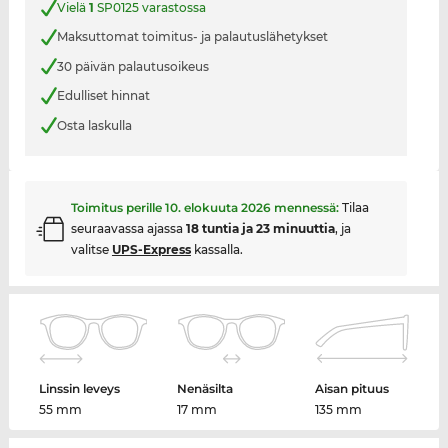
Vielä
1
SP0125 varastossa
Maksuttomat toimitus- ja palautuslähetykset
30 päivän palautusoikeus
Edulliset hinnat
Osta laskulla
Toimitus perille
10. elokuuta 2026
mennessä:
Tilaa
seuraavassa ajassa
18 tuntia ja 23 minuuttia
, ja
valitse
UPS-Express
kassalla.
Linssin leveys
Nenäsilta
Aisan pituus
55 mm
17 mm
135 mm