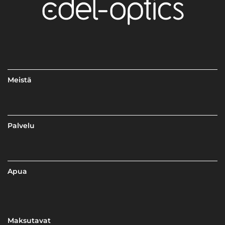
Meistä
Palvelu
Apua
Maksutavat