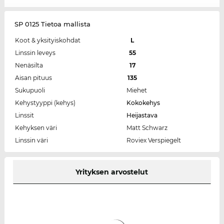
SP 0125 Tietoa mallista
Koot & yksityiskohdat
L
Linssin leveys
55
Nenäsilta
17
Aisan pituus
135
Sukupuoli
Miehet
Kehystyyppi (kehys)
Kokokehys
Linssit
Heijastava
Kehyksen väri
Matt Schwarz
Linssin väri
Roviex Verspiegelt
Yrityksen arvostelut