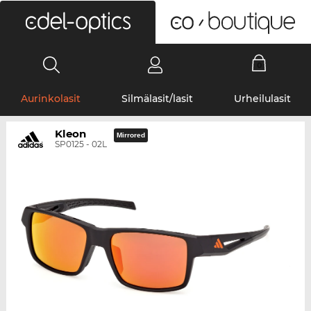
0
Aurinkolasit
Silmälasit/lasit
Urheilulasit
Kleon
Mirrored
SP0125 - 02L