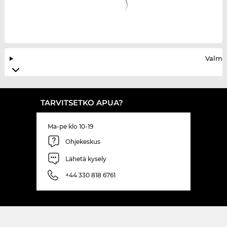
Valmis
TARVITSETKO APUA?
Ma-pe klo 10-19
Ohjekeskus
Lähetä kysely
+44 330 818 6761