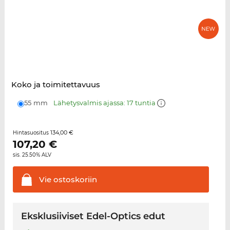
Koko ja toimitettavuus
55 mm
Lähetysvalmis ajassa: 17 tuntia
134,00 €
Hintasuositus
107,20
€
sis. 25.50% ALV
Vie
ostoskoriin
Eksklusiiviset Edel-Optics edut