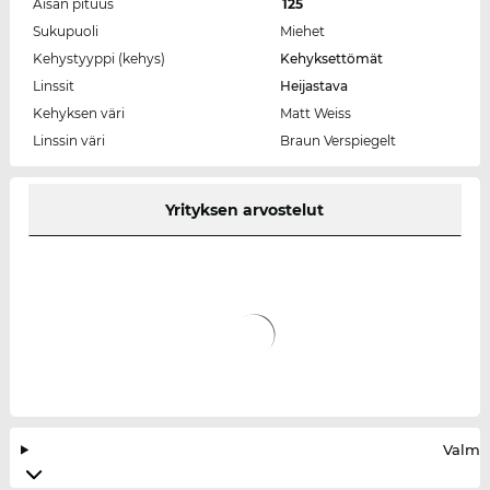
Aisan pituus
125
Sukupuoli
Miehet
Kehystyyppi (kehys)
Kehyksettömät
Linssit
Heijastava
Kehyksen väri
Matt Weiss
Linssin väri
Braun Verspiegelt
Yrityksen arvostelut
Valmis