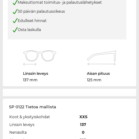
Maksuttomat toimitus- ja palautuslähetykset
30 päivän palautusoikeus
Edulliset hinnat
Osta laskulla
Linssin leveys
Aisan pituus
137 mm
125 mm
SP 0122 Tietoa mallista
Koot & yksityiskohdat
XXS
Linssin leveys
137
Nenäsilta
0