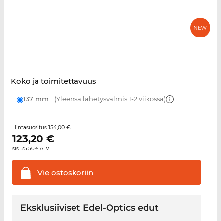
Koko ja toimitettavuus
137 mm
(Yleensä lähetysvalmis 1-2 viikossa)
154,00 €
Hintasuositus
123,20
€
sis. 25.50% ALV
Vie
ostoskoriin
Eksklusiiviset Edel-Optics edut