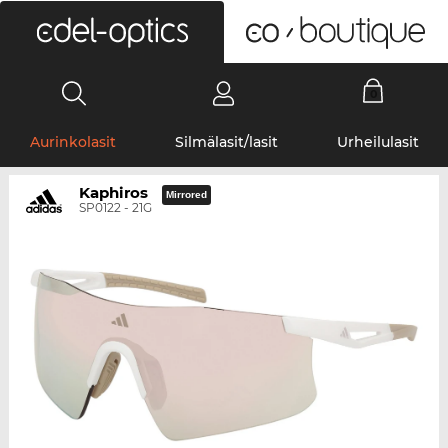
0
Aurinkolasit
Silmälasit/lasit
Urheilulasit
Kaphiros
Mirrored
SP0122 - 21G