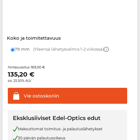
Koko ja toimitettavuus
79 mm
(Yleensä lähetysvalmis 1-2 viikossa)
169,00 €
Hintasuositus
135,20
€
sis. 25.50% ALV
Vie
ostoskoriin
Eksklusiiviset Edel-Optics edut
Maksuttomat toimitus- ja palautuslähetykset
30 päivän palautusoikeus