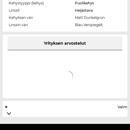
Kehystyyppi (kehys)
Puolikehys
Linssit
Heijastava
Kehyksen väri
Matt Dunkelgrün
Linssin väri
Blau Verspiegelt
Yrityksen arvostelut
Valmis