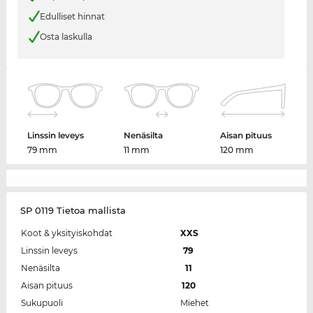
Edulliset hinnat
Osta laskulla
Linssin leveys
Nenäsilta
Aisan pituus
79 mm
11 mm
120 mm
SP 0119 Tietoa mallista
Koot & yksityiskohdat
XXS
Linssin leveys
79
Nenäsilta
11
Aisan pituus
120
Sukupuoli
Miehet