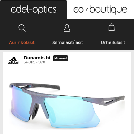
0
Aurinkolasit
Silmälasit/lasit
Urheilulasit
Dunamis bi
Mirrored
SP0119 - 97X