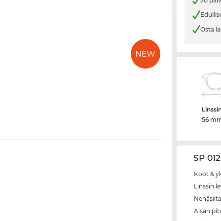
30 päi
Edullis
Osta la
Linssi
56 m
SP 012
Koot & y
Linssin l
Nenäsilt
Aisan pi