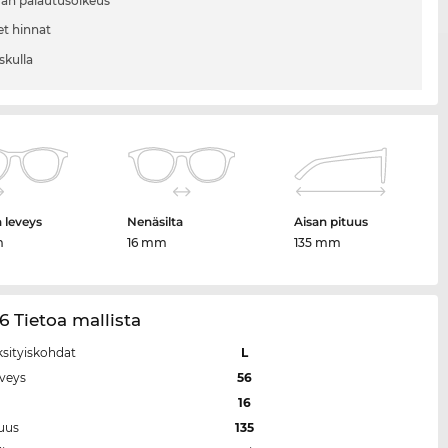
vän palautusoikeus
et hinnat
skulla
n leveys
Nenäsilta
Aisan pituus
m
16 mm
135 mm
6 Tietoa mallista
ksityiskohdat
L
eveys
56
a
16
tuus
135