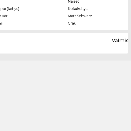
i
Naiset
ppi (kehys)
Kokokehys
 väri
Matt Schwarz
äri
Grau
Valmist