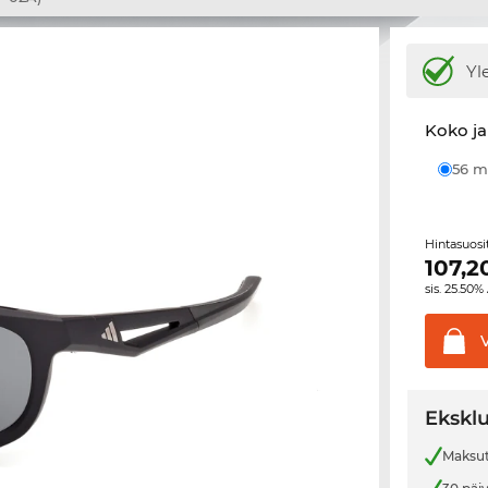
Yl
Koko ja
56
Hintasuos
107,2
sis. 25.50%
Eksklu
Maksut