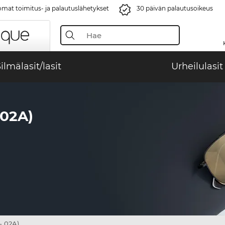
mat toimitus- ja palautuslähetykset
30 päivän palautusoikeus
ilmälasit/lasit
Urheilulasit
02A)
- 02A)