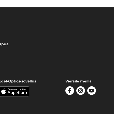
Apua
Edel-Optics-sovellus
Vieraile meillä