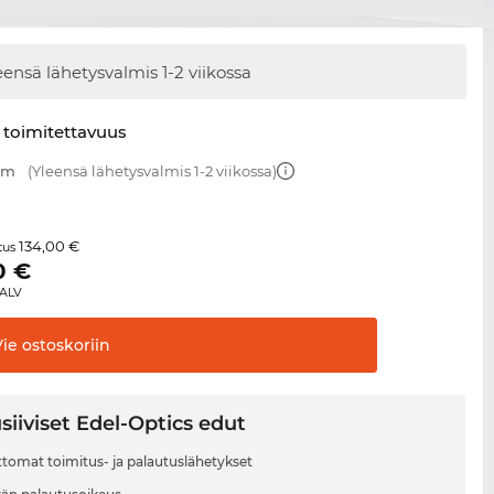
eensä lähetysvalmis
1-2 viikossa
 toimitettavuus
 mm
(Yleensä lähetysvalmis 1-2 viikossa)
134,00 €
itus
0
€
 ALV
Vie
ostoskoriin
siiviset Edel-Optics edut
tomat toimitus- ja palautuslähetykset