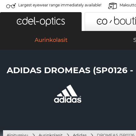
Largest eyewear range immediately available!
Maksutto
Aurinkolasit
S
ADIDAS DROMEAS (SP0126 - 
Aloitussivu
Aurinkolasit
Adidas
DROMEAS (SP0126 