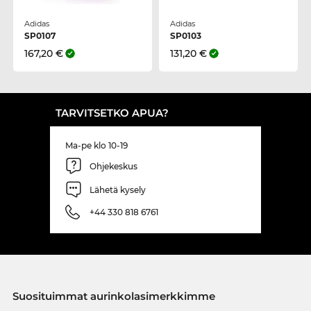
Adidas
Adidas
SP0107
SP0103
167,20 €
131,20 €
TARVITSETKO APUA?
Ma-pe klo 10-19
Ohjekeskus
Lähetä kysely
+44 330 818 6761
Suosituimmat aurinkolasimerkkimme