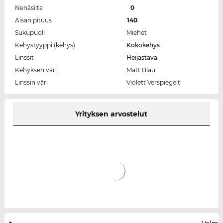
Nenäsilta
0
Aisan pituus
140
Sukupuoli
Miehet
Kehystyyppi (kehys)
Kokokehys
Linssit
Heijastava
Kehyksen väri
Matt Blau
Linssin väri
Violett Verspiegelt
Yrityksen arvostelut