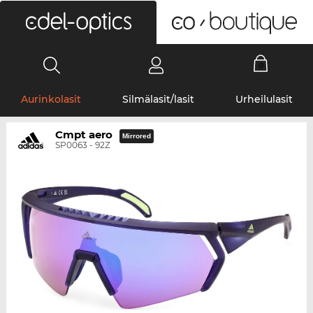
0
Aurinkolasit
Silmälasit/lasit
Urheilulasit
Cmpt aero
Mirrored
SP0063 - 92Z