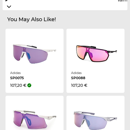
Valmis
You May Also Like!
Adidas
Adidas
SP0075
SP0088
107,20 €
107,20 €