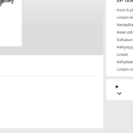
SP 006
Koot & y
Linssin l
Nenäsilt
Aisan pi
Sukupuol
Kehystyy
Linssit
Kehyksen
Linssin v