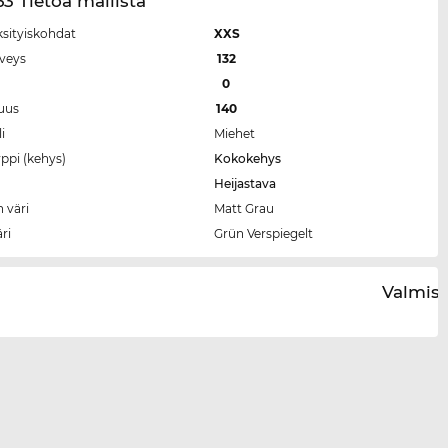
3 Tietoa mallista
ksityiskohdat
XXS
eveys
132
a
0
tuus
140
i
Miehet
ppi (kehys)
Kokokehys
Heijastava
 väri
Matt Grau
äri
Grün Verspiegelt
Valmist