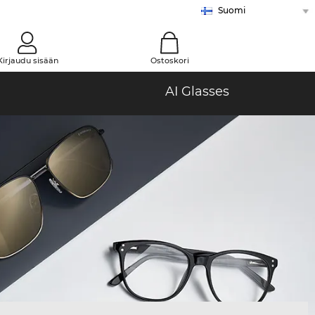
Suomi
Alankomaat
Belgia (Nl)
Belgia (Fr)
Bulgaria
Espanja
Irlanti
Iso-Britannia
Italia
Itävalta
Kanada (En)
Kanada (Fr)
Kreikka
Kroatia
Kypros
Latvia
Liettua
Malta (En)
Malta (Mt)
Norja
Portugali
Puola
Ranska
Romania
Ruotsi
Saksa
Slovakia
Sveitsi (De)
Sveitsi (Fr)
Sveitsi (It)
Tanska
Turkki
Tšekki
Unkari
Viro
0
Kirjaudu sisään
Ostoskori
AI Glasses