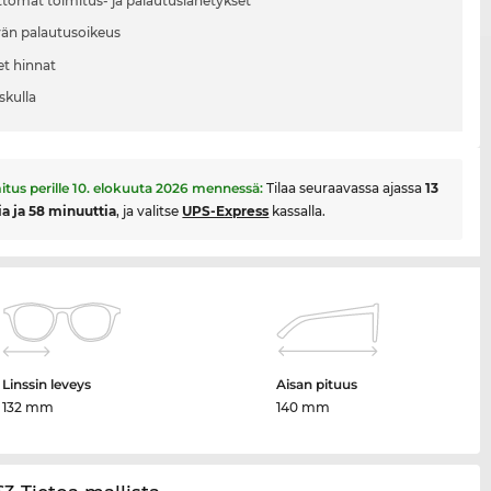
tomat toimitus- ja palautuslähetykset
vän palautusoikeus
et hinnat
skulla
itus perille
10. elokuuta 2026
mennessä:
Tilaa seuraavassa ajassa
13
ia ja 58 minuuttia
, ja valitse
UPS-Express
kassalla.
Linssin leveys
Aisan pituus
132 mm
140 mm