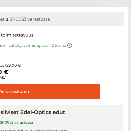
elä
2
SP0063 varastossa
 toimitettavuus
 mm
Lähetysvalmis ajassa: 12 tuntia
129,00 €
itus
0
€
 ALV
Vie
ostoskoriin
siiviset Edel-Optics edut
SP0063 varastossa