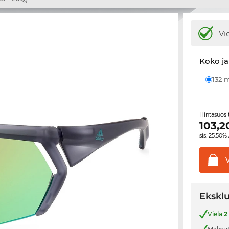
Vi
Koko ja
132
Hintasuos
103,2
sis. 25.50%
Eksklu
Vielä
2