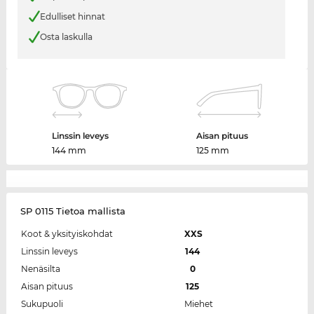
Edulliset hinnat
Osta laskulla
Linssin leveys
Aisan pituus
144 mm
125 mm
SP 0115 Tietoa mallista
Koot & yksityiskohdat
XXS
Linssin leveys
144
Nenäsilta
0
Aisan pituus
125
Sukupuoli
Miehet