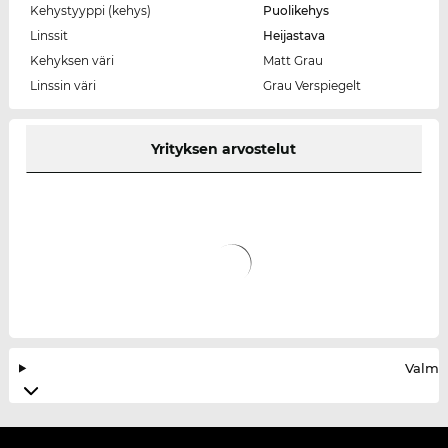
Kehystyyppi (kehys)
Puolikehys
Linssit
Heijastava
Kehyksen väri
Matt Grau
Linssin väri
Grau Verspiegelt
Yrityksen arvostelut
Valmis