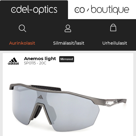
0
Aurinkolasit
Silmälasit/lasit
Urheilulasit
Anemos light
Mirrored
SP0115 - 20C