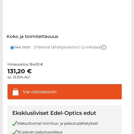
Koko ja toimitettavuus
144 mm
(Yleensä lähetysvalmis 1-2 viikossa)
164,00 €
Hintasuositus
131,20
€
sis. 25.50% ALV
Vie
ostoskoriin
Eksklusiiviset Edel-Optics edut
Maksuttomat toimitus- ja palautuslähetykset
30 päivän palautusoikeus