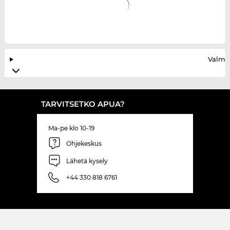
Valmis
TARVITSETKO APUA?
Ma-pe klo 10-19
Ohjekeskus
Lähetä kysely
+44 330 818 6761