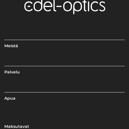
Meistä
Palvelu
Apua
Maksutavat