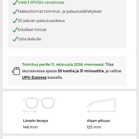
Vielä
1
SP0124 varastossa
Maksuttomat toimitus- ja palautuslähetykset
30 päivän palautusoikeus
Edulliset hinnat
Osta laskulla
Toimitus perille
11. elokuuta 2026
mennessä:
Tilaa
seuraavassa ajassa
55 tuntia ja 31 minuuttia
, ja valitse
UPS-Express
kassalla.
Linssin leveys
Aisan pituus
146 mm
125 mm