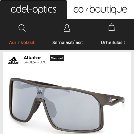
0
Aurinkolasit
Silmälasit/lasit
Urheilulasit
Alkator
Mirrored
SP0124 - 97C