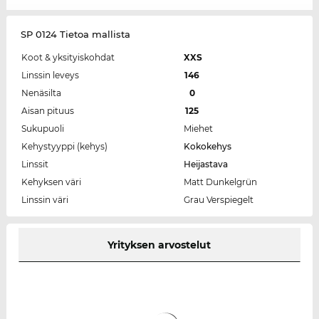
SP 0124 Tietoa mallista
Koot & yksityiskohdat
XXS
Linssin leveys
146
Nenäsilta
0
Aisan pituus
125
Sukupuoli
Miehet
Kehystyyppi (kehys)
Kokokehys
Linssit
Heijastava
Kehyksen väri
Matt Dunkelgrün
Linssin väri
Grau Verspiegelt
Yrityksen arvostelut