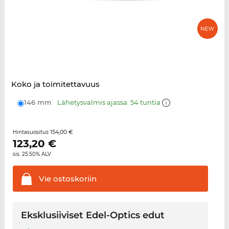
Koko ja toimitettavuus
146 mm
Lähetysvalmis ajassa: 54 tuntia
154,00 €
Hintasuositus
123,20
€
sis. 25.50% ALV
Vie
ostoskoriin
Eksklusiiviset Edel-Optics edut