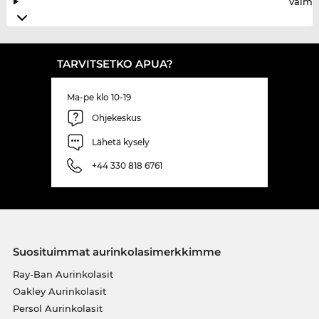
Valmis
TARVITSETKO APUA?
Ma-pe klo 10-19
Ohjekeskus
Lähetä kysely
+44 330 818 6761
Suosituimmat aurinkolasimerkkimme
Ray-Ban Aurinkolasit
Oakley Aurinkolasit
Persol Aurinkolasit