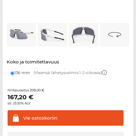
Koko ja toimitettavuus
136 mm
(Yleensä lähetysvalmis 1-2 viikossa)
209,00 €
Hintasuositus
167,20
€
sis. 25.50% ALV
Vie
ostoskoriin