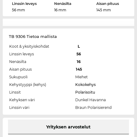
Linssin leveys
Nenäsilta
Aisan pituus
56 mm
16 mm
145 mm
TB 9306 Tietoa mallista
Koot & yksityiskohdat
L
Linssin leveys
56
Nenäsilta
16
Aisan pituus
145
Sukupuoli
Miehet
Kehystyyppi (kehys)
Kokokehys
Linssit
Polarisoitu
Kehyksen väri
Dunkel Havanna
Linssin väri
Braun Polarisierend
Yrityksen arvostelut