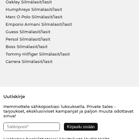
Oakley Silmälasit/lasit
Humphreys Silmälasit/lasit
Marc O Polo Silmälasit/lasit
Emporio Armani Silmälasit/lasit
Guess Silmälasit/lasit
Persol Silmälasit/lasit
Boss Silmälasit/lasit
Tommy Hilfiger Silmälasit/lasit
Carrera Silmälasit/lasit
Uutiskirje
Hemmottele sähköpostiasi luksuksella. Private Sales -
tarjoukset, eksklusiiviset kampanjat ja paljon muuta odottavat
sinua!
Lisätietoja henkilötietojesi käsittelystä löydät
täältä
.