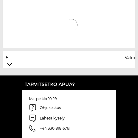
Valmis
TARVITSETKO APUA?
Ma-pe klo 10-19
Ohjekeskus
Lähetä kysely
+44 330 818 6761