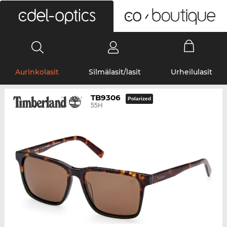
0
Aurinkolasit
Silmälasit/lasit
Urheilulasit
TB9306
Polarized
55H