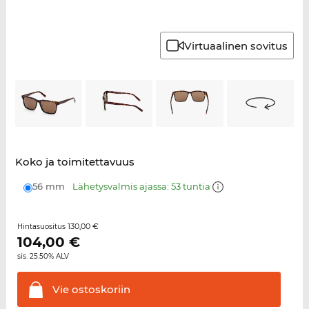
Virtuaalinen sovitus
Koko ja toimitettavuus
56 mm
Lähetysvalmis ajassa: 53 tuntia
130,00 €
Hintasuositus
104,00
€
sis. 25.50% ALV
Vie
ostoskoriin