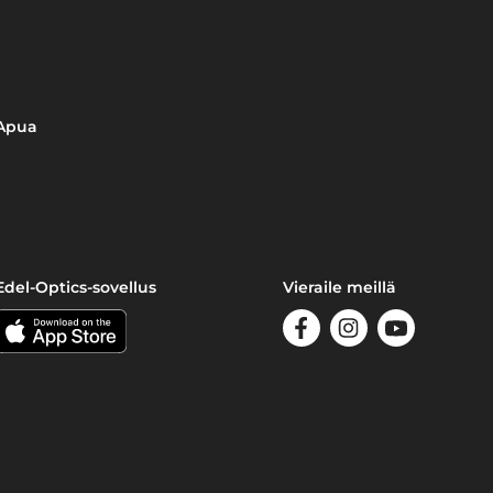
Apua
Edel-Optics-sovellus
Vieraile meillä