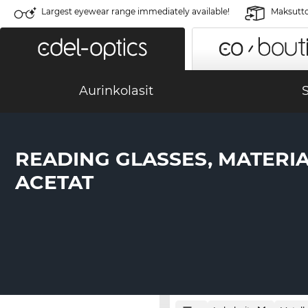
Largest eyewear range immediately available!
Maksutto
Aurinkolasit
S
READING GLASSES, MATERIA
ACETAT