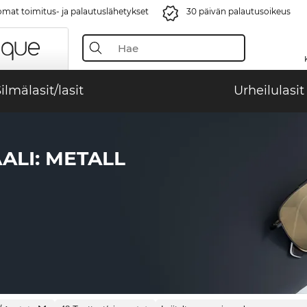
mat toimitus- ja palautuslähetykset
30 päivän palautusoikeus
ilmälasit/lasit
Urheilulasit
ALI: METALL