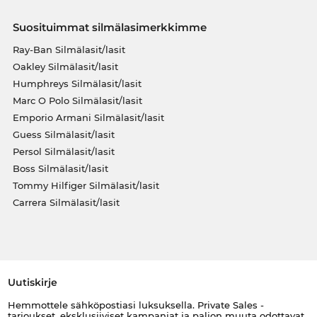
Suosituimmat silmälasimerkkimme
Ray-Ban Silmälasit/lasit
Oakley Silmälasit/lasit
Humphreys Silmälasit/lasit
Marc O Polo Silmälasit/lasit
Emporio Armani Silmälasit/lasit
Guess Silmälasit/lasit
Persol Silmälasit/lasit
Boss Silmälasit/lasit
Tommy Hilfiger Silmälasit/lasit
Carrera Silmälasit/lasit
Uutiskirje
Hemmottele sähköpostiasi luksuksella. Private Sales -
tarjoukset, eksklusiiviset kampanjat ja paljon muuta odottavat