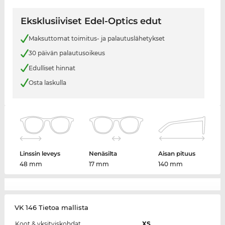
Eksklusiiviset Edel-Optics edut
Maksuttomat toimitus- ja palautuslähetykset
30 päivän palautusoikeus
Edulliset hinnat
Osta laskulla
Linssin leveys
Nenäsilta
Aisan pituus
48 mm
17 mm
140 mm
VK 146 Tietoa mallista
Koot & yksityiskohdat
XS