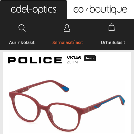
0
Aurinkolasit
Silmälasit/lasit
Urheilulasit
VK146
Junior
2GHM