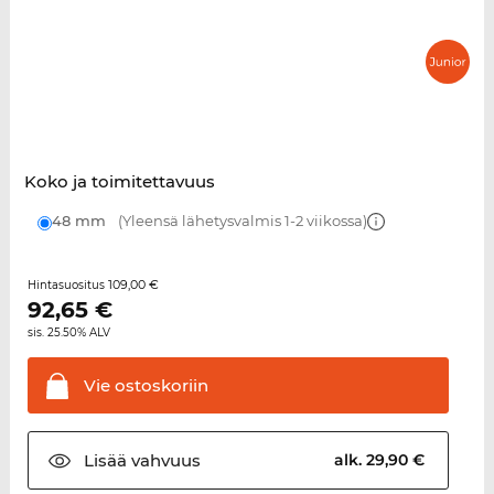
Koko ja toimitettavuus
48 mm
(Yleensä lähetysvalmis 1-2 viikossa)
109,00 €
Hintasuositus
92,65
€
sis. 25.50% ALV
Vie
ostoskoriin
Lisää
vahvuus
alk. 29,90 €