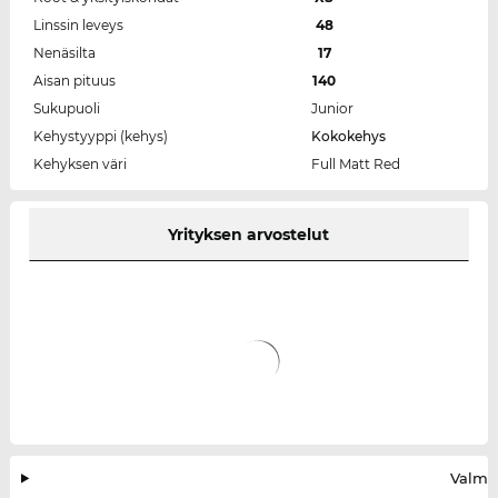
Linssin leveys
48
Nenäsilta
17
Aisan pituus
140
Sukupuoli
Junior
Kehystyyppi (kehys)
Kokokehys
Kehyksen väri
Full Matt Red
Yrityksen arvostelut
Valmis