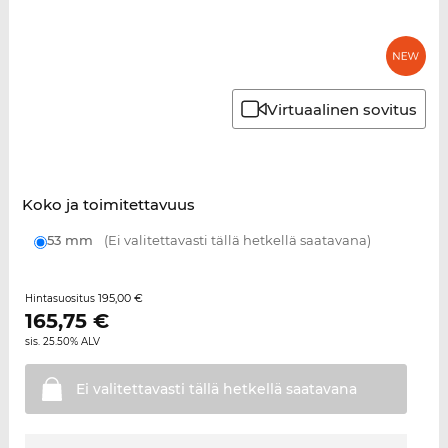
Virtuaalinen sovitus
Koko ja toimitettavuus
53 mm
(Ei valitettavasti tällä hetkellä saatavana)
195,00 €
Hintasuositus
165,75
€
sis. 25.50% ALV
Ei valitettavasti tällä hetkellä
saatavana