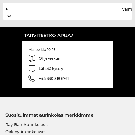
Valmis
TARVITSETKO APUA?
Ma-pe klo 10-19
Ohjekeskus
Lähetä kysely
+44 330 818 6761
Suosituimmat aurinkolasimerkkimme
Ray-Ban Aurinkolasit
Oakley Aurinkolasit