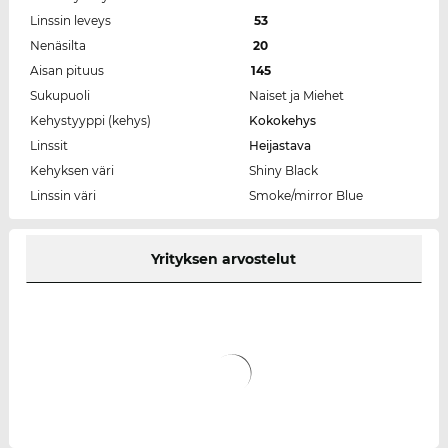
Linssin leveys
53
Nenäsilta
20
Aisan pituus
145
Sukupuoli
Naiset ja Miehet
Kehystyyppi (kehys)
Kokokehys
Linssit
Heijastava
Kehyksen väri
Shiny Black
Linssin väri
Smoke/mirror Blue
Yrityksen arvostelut