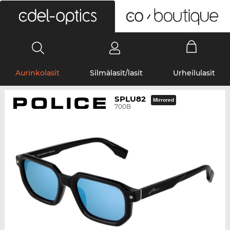
0
Aurinkolasit
Silmälasit/lasit
Urheilulasit
SPLU82
Mirrored
700B