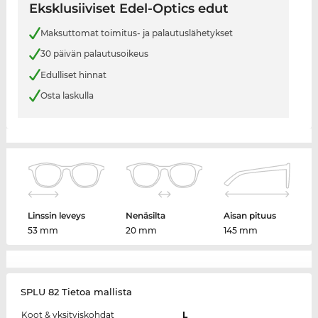
Eksklusiiviset Edel-Optics edut
Maksuttomat toimitus- ja palautuslähetykset
30 päivän palautusoikeus
Edulliset hinnat
Osta laskulla
Linssin leveys
Nenäsilta
Aisan pituus
53 mm
20 mm
145 mm
SPLU 82 Tietoa mallista
Koot & yksityiskohdat
L