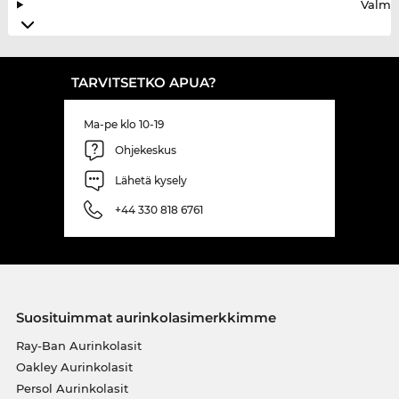
Valmis
TARVITSETKO APUA?
Ma-pe klo 10-19
Ohjekeskus
Lähetä kysely
+44 330 818 6761
Suosituimmat aurinkolasimerkkimme
Ray-Ban Aurinkolasit
Oakley Aurinkolasit
Persol Aurinkolasit