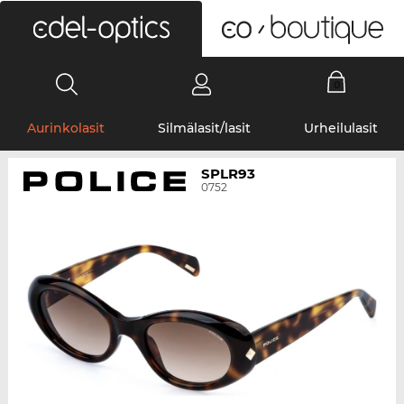
0
Aurinkolasit
Silmälasit/lasit
Urheilulasit
SPLR93
0752