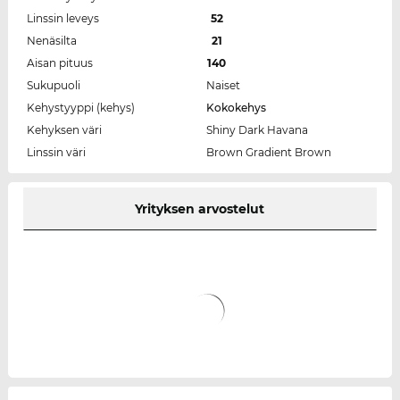
Linssin leveys
52
Nenäsilta
21
Aisan pituus
140
Sukupuoli
Naiset
Kehystyyppi (kehys)
Kokokehys
Kehyksen väri
Shiny Dark Havana
Linssin väri
Brown Gradient Brown
Yrityksen arvostelut