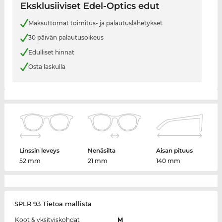
Eksklusiiviset Edel-Optics edut
Maksuttomat toimitus- ja palautuslähetykset
30 päivän palautusoikeus
Edulliset hinnat
Osta laskulla
Linssin leveys
Nenäsilta
Aisan pituus
52 mm
21 mm
140 mm
SPLR 93 Tietoa mallista
Koot & yksityiskohdat
M