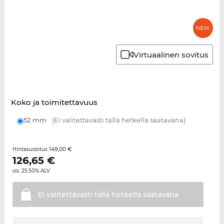
Virtuaalinen sovitus
Koko ja toimitettavuus
52 mm
(Ei valitettavasti tällä hetkellä saatavana)
149,00 €
Hintasuositus
126,65
€
sis. 25.50% ALV
Ei valitettavasti tällä hetkellä
saatavana