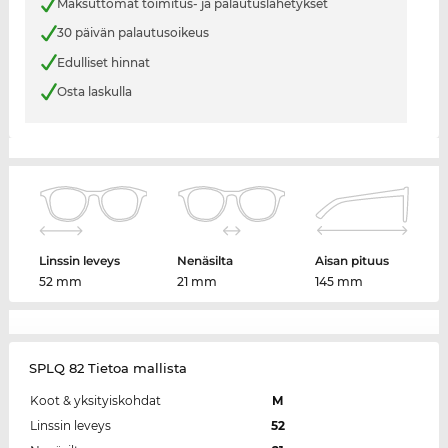
Maksuttomat toimitus- ja palautuslähetykset
30 päivän palautusoikeus
Edulliset hinnat
Osta laskulla
Linssin leveys
Nenäsilta
Aisan pituus
52 mm
21 mm
145 mm
SPLQ 82 Tietoa mallista
Koot & yksityiskohdat
M
Linssin leveys
52