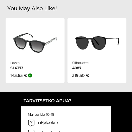
You May Also Like!
Lozza
Silhouette
SL4373
4087
143,65 €
319,50 €
TARVITSETKO APUA?
Ma-pe klo 10-19
Ohjekeskus