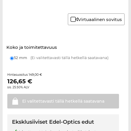
Virtuaalinen sovitus
Koko ja toimitettavuus
52 mm
(Ei valitettavasti tällä hetkellä saatavana)
149,00 €
Hintasuositus
126,65
€
sis. 25.50% ALV
Ei valitettavasti tällä hetkellä
saatavana
Eksklusiiviset Edel-Optics edut