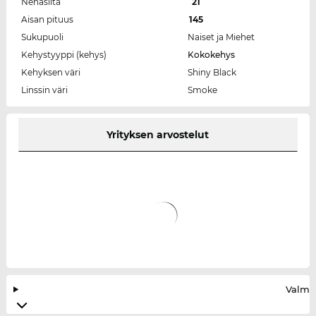
Nenäsilta
21
Aisan pituus
145
Sukupuoli
Naiset ja Miehet
Kehystyyppi (kehys)
Kokokehys
Kehyksen väri
Shiny Black
Linssin väri
Smoke
Yrityksen arvostelut
Valmis