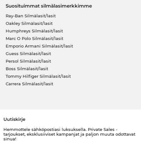
Suosituimmat silmälasimerkkimme
Ray-Ban Silmälasit/lasit
Oakley Silmälasit/lasit
Humphreys Silmälasit/lasit
Marc O Polo Silmälasit/lasit
Emporio Armani Silmälasit/lasit
Guess Silmälasit/lasit
Persol Silmälasit/lasit
Boss Silmälasit/lasit
Tommy Hilfiger Silmälasit/lasit
Carrera Silmälasit/lasit
Uutiskirje
Hemmottele sähköpostiasi luksuksella. Private Sales -
tarjoukset, eksklusiiviset kampanjat ja paljon muuta odottavat
sinua!