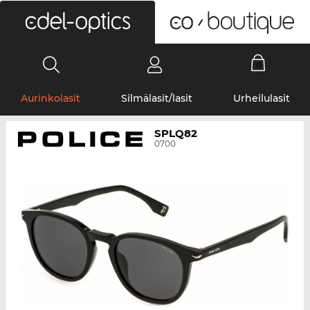
0
Aurinkolasit
Silmälasit/lasit
Urheilulasit
SPLQ82
0700