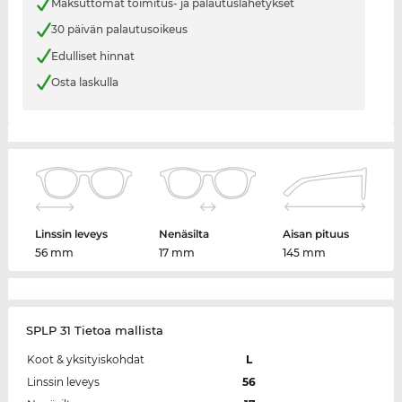
Maksuttomat toimitus- ja palautuslähetykset
30 päivän palautusoikeus
Edulliset hinnat
Osta laskulla
Linssin leveys
Nenäsilta
Aisan pituus
56 mm
17 mm
145 mm
SPLP 31 Tietoa mallista
Koot & yksityiskohdat
L
Linssin leveys
56