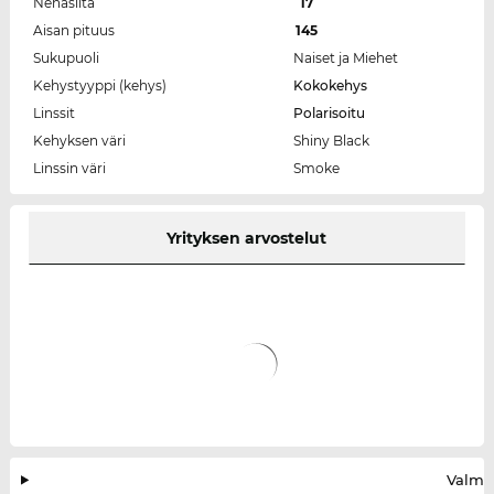
Nenäsilta
17
Aisan pituus
145
Sukupuoli
Naiset ja Miehet
Kehystyyppi (kehys)
Kokokehys
Linssit
Polarisoitu
Kehyksen väri
Shiny Black
Linssin väri
Smoke
Yrityksen arvostelut
Valmis