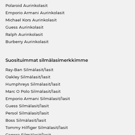
Polaroid Aurinkolasit
Emporio Armani Aurinkolasit
Michael Kors Aurinkolasit
Guess Aurinkolasit
Ralph Aurinkolasit
Burberry Aurinkolasit
Suosituimmat silmälasimerkkimme
Ray-Ban Silmälasit/lasit
Oakley Silmälasit/lasit
Humphreys Silmälasit/lasit
Marc O Polo Silmälasit/lasit
Emporio Armani Silmälasit/lasit
Guess Silmälasit/lasit
Persol Silmälasit/lasit
Boss Silmälasit/lasit
Tommy Hilfiger Silmälasit/lasit
Carrera Silmälasit/lasit