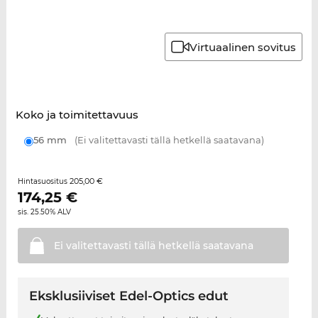
Virtuaalinen sovitus
Koko ja toimitettavuus
56 mm
(Ei valitettavasti tällä hetkellä saatavana)
205,00 €
Hintasuositus
174,25
€
sis. 25.50% ALV
Ei valitettavasti tällä hetkellä
saatavana
Eksklusiiviset Edel-Optics edut