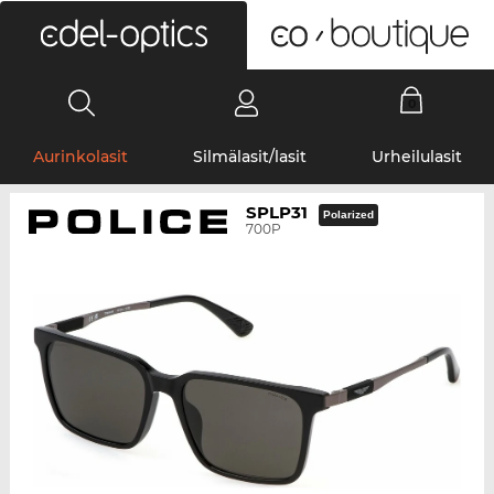
0
Aurinkolasit
Silmälasit/lasit
Urheilulasit
SPLP31
Polarized
700P