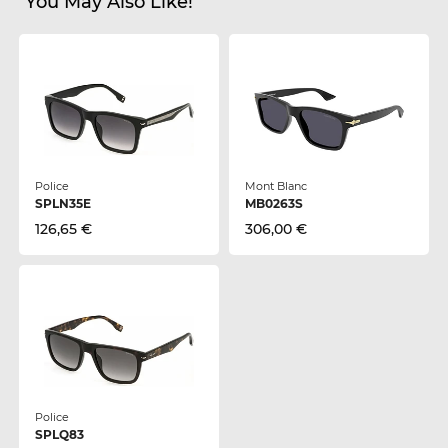
You May Also Like!
Police
Mont Blanc
SPLN35E
MB0263S
126,65 €
306,00 €
Police
SPLQ83