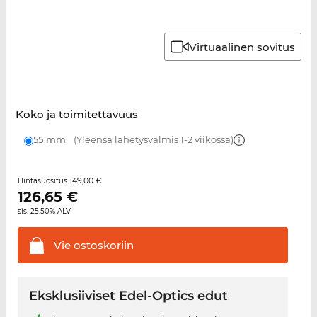
Virtuaalinen sovitus
Koko ja toimitettavuus
55 mm
(Yleensä lähetysvalmis 1-2 viikossa)
149,00 €
Hintasuositus
126,65
€
sis. 25.50% ALV
Vie
ostoskoriin
Eksklusiiviset Edel-Optics edut