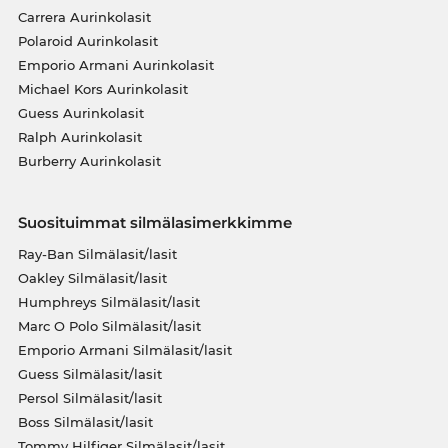
Carrera Aurinkolasit
Polaroid Aurinkolasit
Emporio Armani Aurinkolasit
Michael Kors Aurinkolasit
Guess Aurinkolasit
Ralph Aurinkolasit
Burberry Aurinkolasit
Suosituimmat silmälasimerkkimme
Ray-Ban Silmälasit/lasit
Oakley Silmälasit/lasit
Humphreys Silmälasit/lasit
Marc O Polo Silmälasit/lasit
Emporio Armani Silmälasit/lasit
Guess Silmälasit/lasit
Persol Silmälasit/lasit
Boss Silmälasit/lasit
Tommy Hilfiger Silmälasit/lasit