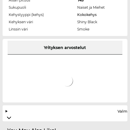
Aisan pituus
145
Sukupuoli
Naiset ja Miehet
Kehystyyppi (kehys)
Kokokehys
Kehyksen väri
Shiny Black
Linssin väri
Smoke
Yrityksen arvostelut
Valmis