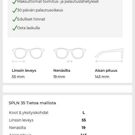
Maksuttomat toimitus- ja palautuslähetykset
30 päivän palautusoikeus
Edulliset hinnat
Osta laskulla
Linssin leveys
Nenäsilta
Aisan pituus
55 mm
19 mm
145 mm
SPLN 35 Tietoa mallista
Koot & yksityiskohdat
L
Linssin leveys
55
Nenäsilta
19