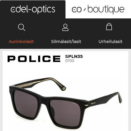
0
Aurinkolasit
Silmälasit/lasit
Urheilulasit
SPLN35
0700