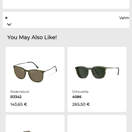
Valmis
You May Also Like!
Rodenstock
Silhouette
R3342
4086
143,65 €
265,50 €