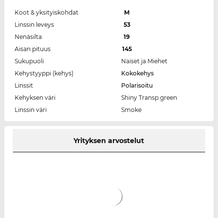
Koot & yksityiskohdat
M
Linssin leveys
53
Nenäsilta
19
Aisan pituus
145
Sukupuoli
Naiset ja Miehet
Kehystyyppi (kehys)
Kokokehys
Linssit
Polarisoitu
Kehyksen väri
Shiny Transp.green
Linssin väri
Smoke
Yrityksen arvostelut