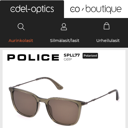
0
Aurinkolasit
Silmälasit/lasit
Urheilulasit
SPLL77
Polarized
G61P