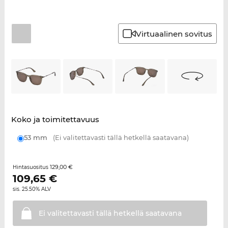
Virtuaalinen sovitus
Koko ja toimitettavuus
53 mm
(Ei valitettavasti tällä hetkellä saatavana)
129,00 €
Hintasuositus
109,65
€
sis. 25.50% ALV
Ei valitettavasti tällä hetkellä
saatavana