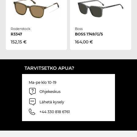
Rodenstock
Boss
R3347
BOSS 1749/G/S
152,15 €
164,00 €
TARVITSETKO APUA?
Ma-pe klo 10-19
Ohjekeskus
Lähetä kysely
+44 330 818 6761