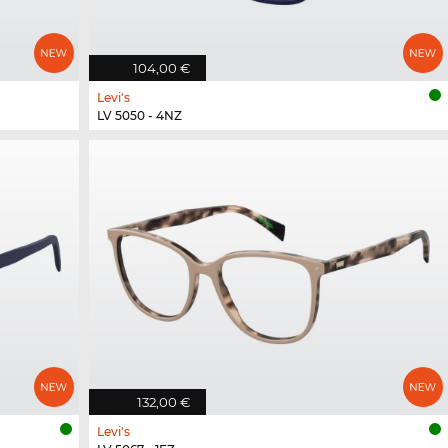
104,00 €
Levi's
LV 5050 - 4NZ
132,00 €
Levi's