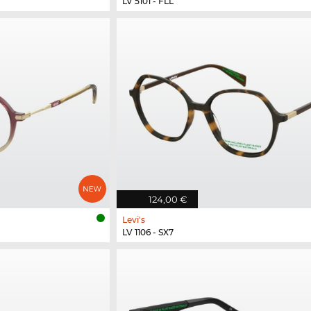
LV 5101 - FLL
124,00 €
Levi's
LV 1106 - SX7