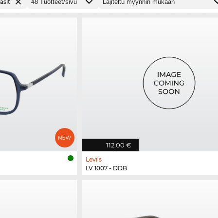
asit
112,00 €
Levi's
LV 1007 - DDB