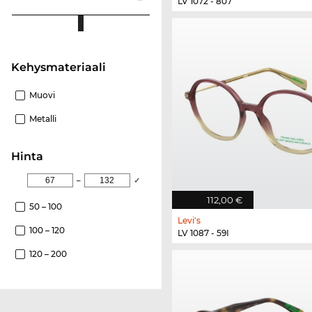
LV 1072 - 807
Kehysmateriaali
Muovi
Metalli
Hinta
–
✓
112,00 €
50 – 100
Levi's
100 – 120
LV 1087 - 59I
120 – 200