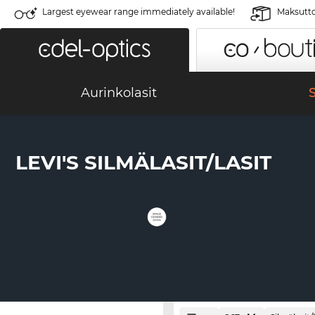
Largest eyewear range immediately available!
Maksutto
Aurinkolasit
S
LEVI'S SILMÄLASIT/LASIT