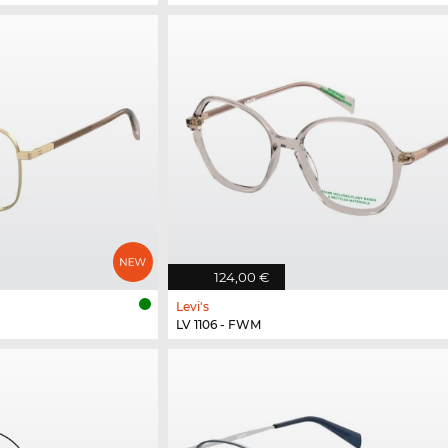
124,00 €
Levi's
LV 1106 - FWM