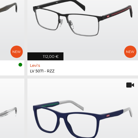
112,00 €
Levi's
LV 5071 - RZZ