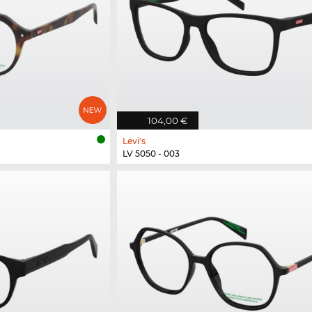
104,00 €
Levi's
LV 5050 - 003