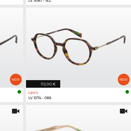
LV 5067 - 1EZ
112,00 €
Levi's
LV 1074 - 086