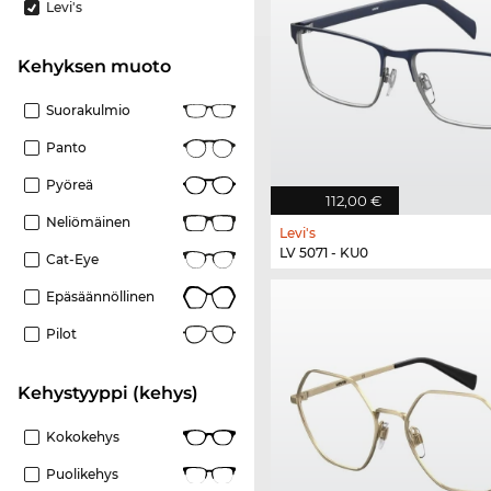
Levi's
Kehyksen muoto
Suorakulmio
Panto
Pyöreä
112,00 €
Neliömäinen
Levi's
LV 5071 - KU0
Cat-Eye
Epäsäännöllinen
Pilot
Kehystyyppi (kehys)
Kokokehys
Puolikehys