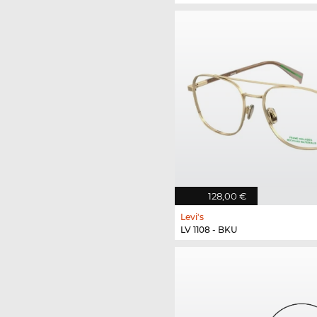
128,00 €
Levi's
LV 1108 - BKU