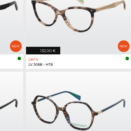
132,00 €
Levi's
LV 5068 - HT8