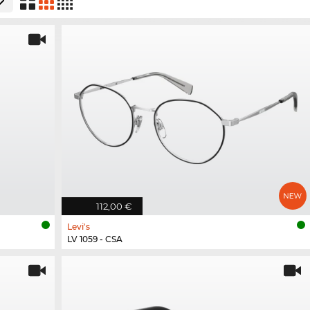
112,00 €
Levi's
LV 1059 - CSA