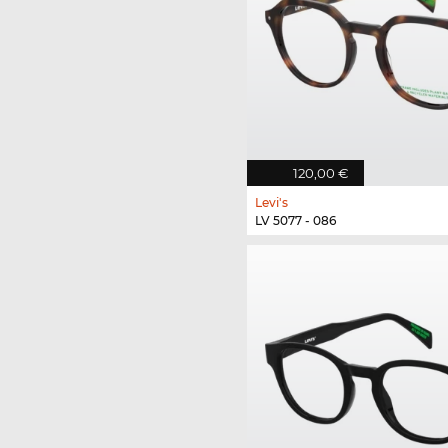
120,00 €
Levi's
LV 5077 - 086