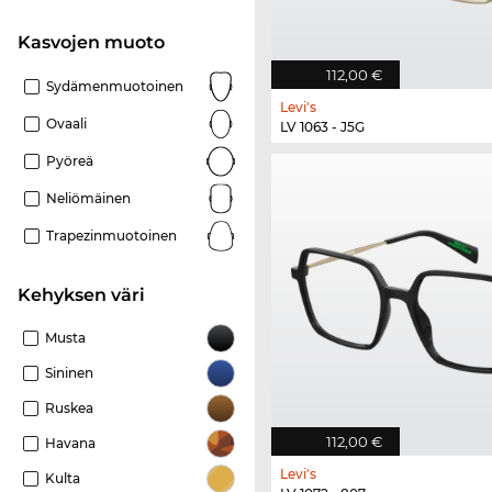
Kasvojen muoto
112,00 €
Sydämenmuotoinen
Levi's
Ovaali
LV 1063 - J5G
Pyöreä
Neliömäinen
Trapezinmuotoinen
Kehyksen väri
Musta
Sininen
Ruskea
112,00 €
Havana
Levi's
Kulta