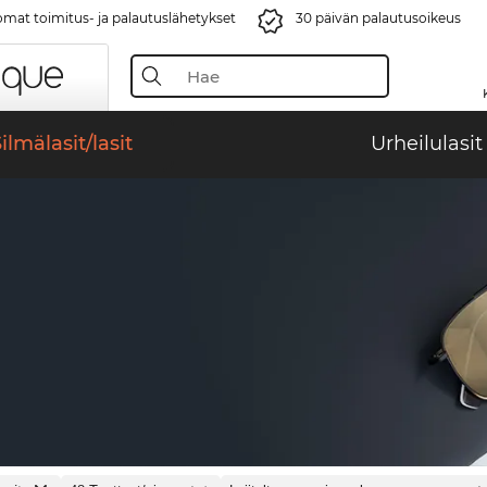
mat toimitus- ja palautuslähetykset
30 päivän palautusoikeus
ilmälasit/lasit
Urheilulasit