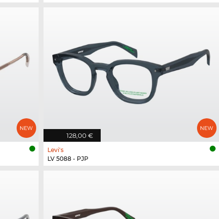
128,00 €
Levi's
LV 5088 - PJP