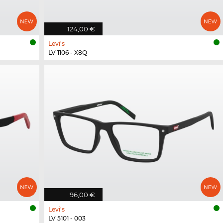
124,00 €
Levi's
LV 1106 - X8Q
96,00 €
Levi's
LV 5101 - 003