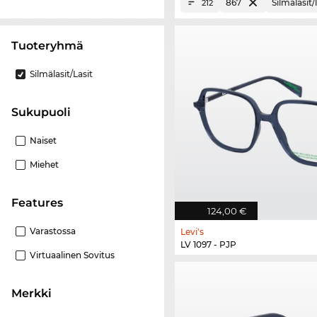
867
Silmälasit/l
212
Tuoteryhmä
Silmälasit/lasit
Sukupuoli
Naiset
Miehet
Features
124,00 €
Varastossa
Levi's
LV 1097 - PJP
Virtuaalinen Sovitus
Merkki