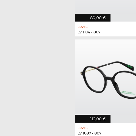
80,00 €
Levi's
LV 1104 - 807
112,00 €
Levi's
LV 1087 - 807