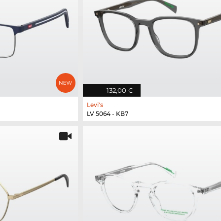
132,00 €
Levi's
LV 5064 - KB7