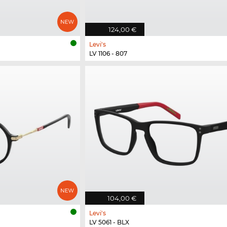
124,00 €
Levi's
LV 1106 - 807
104,00 €
Levi's
LV 5061 - BLX