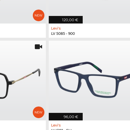
120,00 €
Levi's
LV 5085 - 900
96,00 €
Levi's