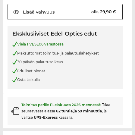
Lisää
vahvuus
alk. 29,90 €
Eksklusiiviset Edel-Optics edut
Vielä
1
VESE06 varastossa
Maksuttomat toimitus- ja palautuslähetykset
30 päivän palautusoikeus
Edulliset hinnat
Osta laskulla
Toimitus perille
11. elokuuta 2026
mennessä:
Tilaa
seuraavassa ajassa
62 tuntia ja 59 minuuttia
, ja
valitse
UPS-Express
kassalla.