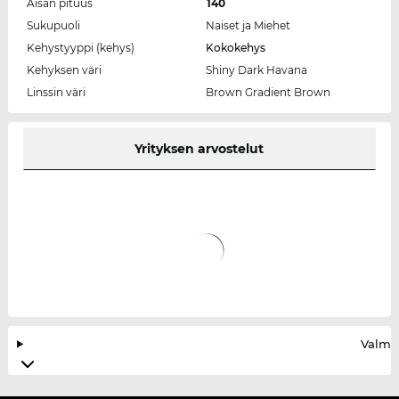
Aisan pituus
140
Sukupuoli
Naiset ja Miehet
Kehystyyppi (kehys)
Kokokehys
Kehyksen väri
Shiny Dark Havana
Linssin väri
Brown Gradient Brown
Yrityksen arvostelut
Valmis