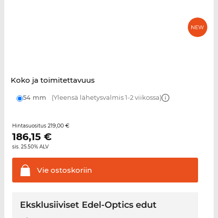
Koko ja toimitettavuus
54 mm
(Yleensä lähetysvalmis 1-2 viikossa)
219,00 €
Hintasuositus
186,15
€
sis. 25.50% ALV
Vie
ostoskoriin
Eksklusiiviset Edel-Optics edut