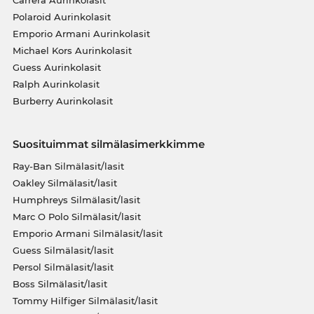
Carrera Aurinkolasit
Polaroid Aurinkolasit
Emporio Armani Aurinkolasit
Michael Kors Aurinkolasit
Guess Aurinkolasit
Ralph Aurinkolasit
Burberry Aurinkolasit
Suosituimmat silmälasimerkkimme
Ray-Ban Silmälasit/lasit
Oakley Silmälasit/lasit
Humphreys Silmälasit/lasit
Marc O Polo Silmälasit/lasit
Emporio Armani Silmälasit/lasit
Guess Silmälasit/lasit
Persol Silmälasit/lasit
Boss Silmälasit/lasit
Tommy Hilfiger Silmälasit/lasit