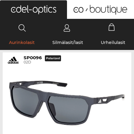
0
Aurinkolasit
Silmälasit/lasit
Urheilulasit
SP0096
Polarized
02D