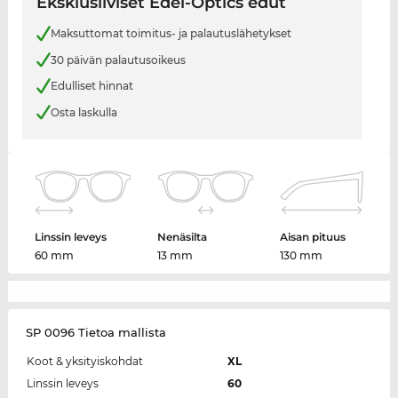
Eksklusiiviset Edel-Optics edut
Maksuttomat toimitus- ja palautuslähetykset
30 päivän palautusoikeus
Edulliset hinnat
Osta laskulla
Linssin leveys
Nenäsilta
Aisan pituus
60 mm
13 mm
130 mm
SP 0096 Tietoa mallista
Koot & yksityiskohdat
XL
Linssin leveys
60