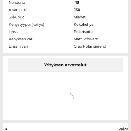
Nenäsilta
13
Aisan pituus
130
Sukupuoli
Miehet
Kehystyyppi (kehys)
Kokokehys
Linssit
Polarisoitu
Kehyksen väri
Matt Schwarz
Linssin väri
Grau Polarisierend
Yrityksen arvostelut
Valmis