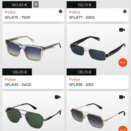
160,65 €
P
152,15 €
Police
Police
SPLR75 - 700P
SPLR77 - 0300
126,65 €
135,15 €
Police
Police
SPLN35 - 04G0
SPLR95 - 0301