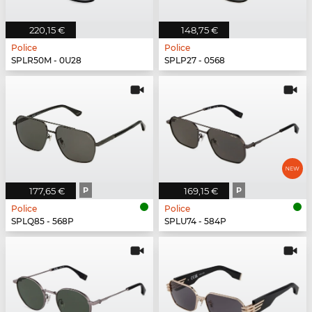
220,15 €
148,75 €
Police
Police
SPLR50M - 0U28
SPLP27 - 0568
177,65 €
P
169,15 €
P
Police
Police
SPLQ85 - 568P
SPLU74 - 584P