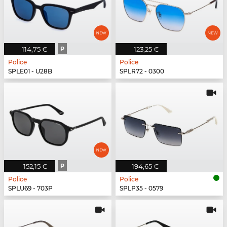
114,75 €
P
123,25 €
Police
Police
SPLE01 - U28B
SPLR72 - 0300
152,15 €
P
194,65 €
Police
Police
SPLU69 - 703P
SPLP35 - 0579