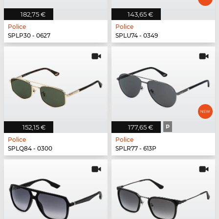
182,75 €
143,65 €
Police
Police
SPLP30 - 0627
SPLU74 - 0349
152,15 €
177,65 €
P
Police
Police
SPLQ84 - 0300
SPLR77 - 613P