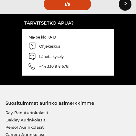
›
1
/5
TARVITSETKO APUA?
Ma-pe klo 10-19
Ohjekeskus
Lähetä kysely
+44 330 818 6761
Suosituimmat aurinkolasimerkkimme
Ray-Ban Aurinkolasit
Oakley Aurinkolasit
Persol Aurinkolasit
Carrera Aurinkolasit