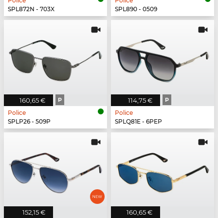
Police
Police
SPL872N - 703X
SPL890 - 0509
160,65 €
P
114,75 €
P
Police
Police
SPLP26 - 509P
SPLQ81E - 6PEP
152,15 €
160,65 €