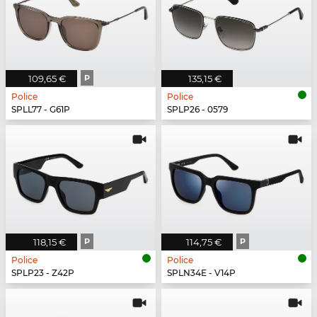
109,65 €
P
135,15 €
Police
Police
SPLL77 - G61P
SPLP26 - 0579
118,15 €
P
114,75 €
P
Police
Police
SPLP23 - Z42P
SPLN34E - V14P