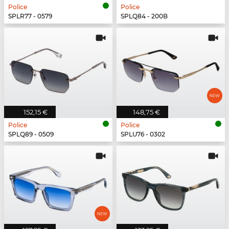
Police
Police
SPLR77 - 0579
SPLQ84 - 200B
152,15 €
148,75 €
Police
Police
SPLQ89 - 0509
SPLU76 - 0302