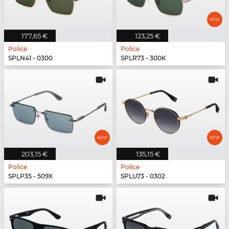
177,65 €
123,25 €
Police
Police
SPLN41 - 0300
SPLR73 - 300K
203,15 €
135,15 €
Police
Police
SPLP35 - 509X
SPLU73 - 0302