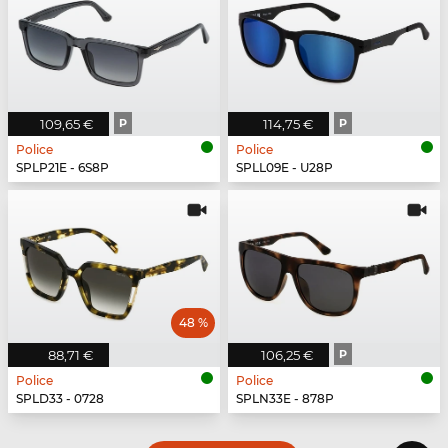
109,65 €
P
114,75 €
P
Police
Police
SPLP21E - 6S8P
SPLL09E - U28P
48 %
88,71 €
106,25 €
P
Police
Police
SPLD33 - 0728
SPLN33E - 878P