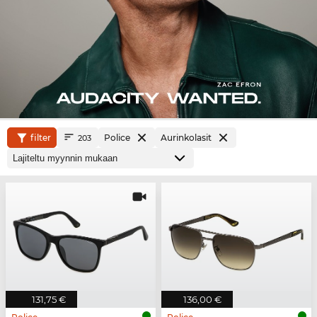
filter
Police
Aurinkolasit
203
131,75 €
136,00 €