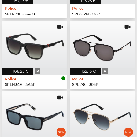
157,25 €
123,25 €
Police
Police
SPLR79E - 04G0
SPL872N - 0GBL
106,25 €
P
152,15 €
P
Police
Police
SPLN34E - 4A4P
SPLL78 - 305P