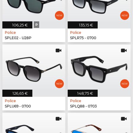
106,25 €
P
135,15 €
Police
Police
SPLE02 - U28P
SPLR75 - 0700
126,65 €
148,75 €
Police
Police
SPLU69 - 0700
SPLQ88 - 0703