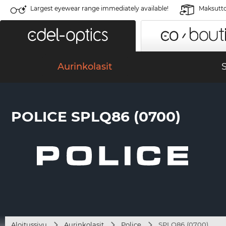
Largest eyewear range immediately available!
Maksutto
Aurinkolasit
S
POLICE SPLQ86 (0700)
Aloitussivu
Aurinkolasit
Police
SPLQ86 (0700)