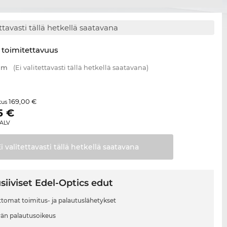
ettavasti tällä hetkellä saatavana
 toimitettavuus
 mm
(Ei valitettavasti tällä hetkellä saatavana)
169,00 €
itus
5
€
 ALV
i valitettavasti tällä hetkellä
saatavana
siiviset Edel-Optics edut
tomat toimitus- ja palautuslähetykset
vän palautusoikeus