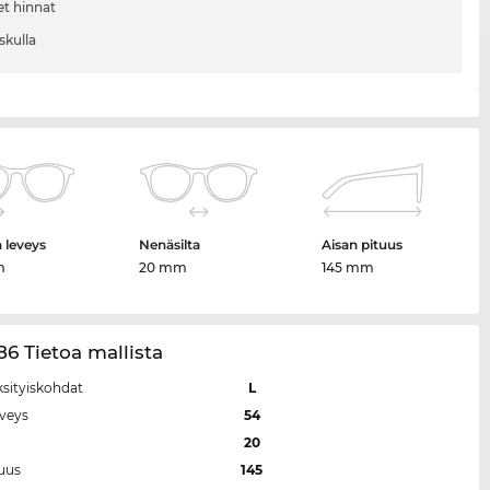
et hinnat
skulla
n leveys
Nenäsilta
Aisan pituus
m
20 mm
145 mm
6 Tietoa mallista
ksityiskohdat
L
eveys
54
a
20
tuus
145