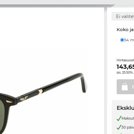
Ei valit
Koko ja
54
Hintasuos
143,6
sis. 25.50%
E
Eksklu
Maksut
30 päi