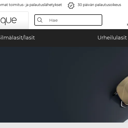
mat toimitus- ja palautuslähetykset
30 päivän palautusoikeus
ilmälasit/lasit
Urheilulasit