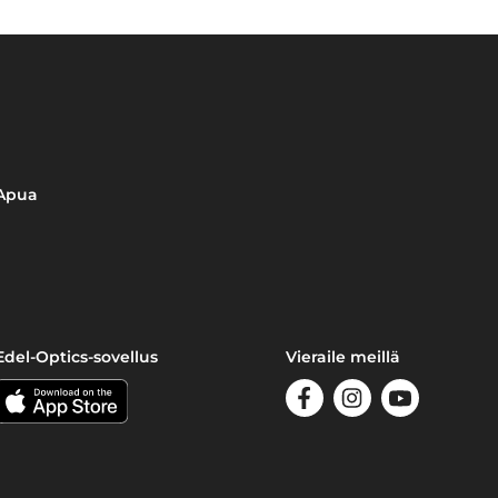
Apua
Edel-Optics-sovellus
Vieraile meillä