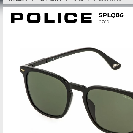
SPLQ86
0700