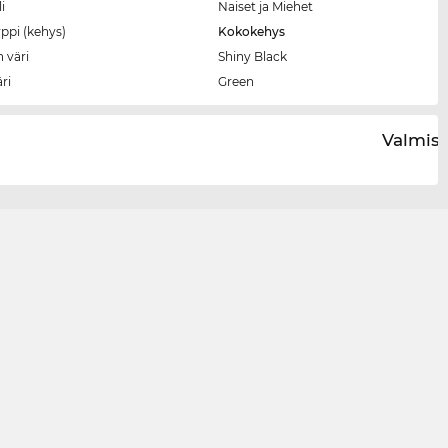
i
Naiset ja Miehet
ppi (kehys)
Kokokehys
 väri
Shiny Black
äri
Green
Valmist