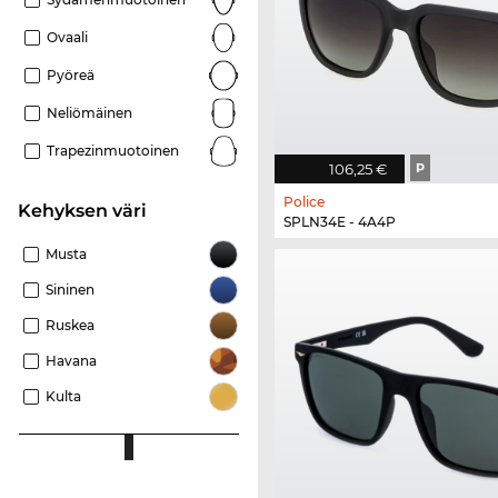
Ovaali
Pyöreä
Neliömäinen
Trapezinmuotoinen
106,25 €
P
Police
Kehyksen väri
SPLN34E - 4A4P
Musta
Sininen
Ruskea
Havana
Kulta