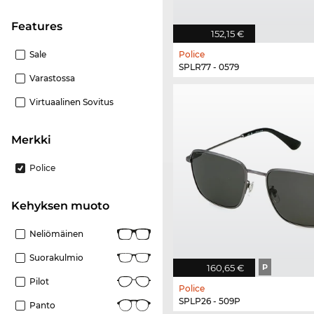
Features
152,15 €
Sale
Police
SPLR77 - 0579
Varastossa
Virtuaalinen Sovitus
Merkki
Police
Kehyksen muoto
Neliömäinen
Suorakulmio
160,65 €
P
Pilot
Police
SPLP26 - 509P
Panto