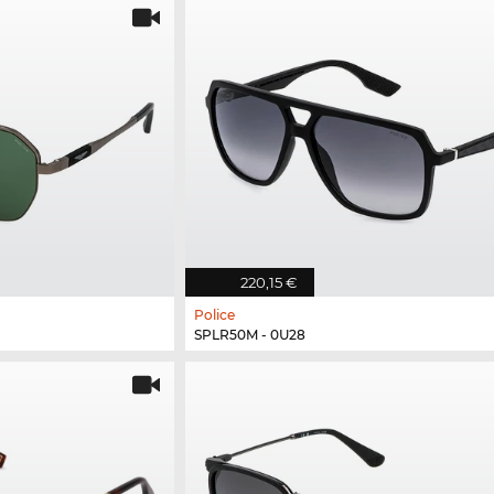
220,15 €
Police
SPLR50M - 0U28