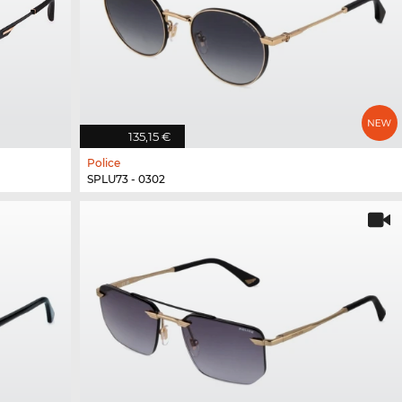
135,15 €
Police
SPLU73 - 0302