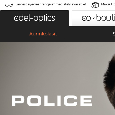
Largest eyewear range immediately available!
Maksutto
Aurinkolasit
S