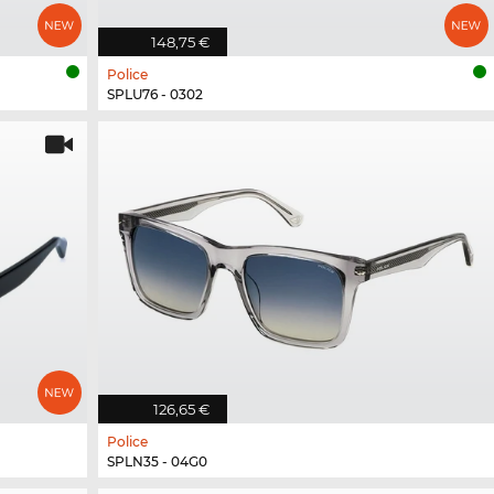
148,75 €
Police
SPLU76 - 0302
126,65 €
Police
SPLN35 - 04G0