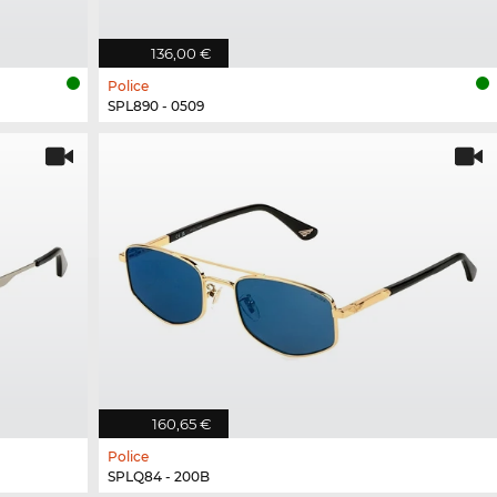
136,00 €
Police
SPL890 - 0509
160,65 €
Police
SPLQ84 - 200B