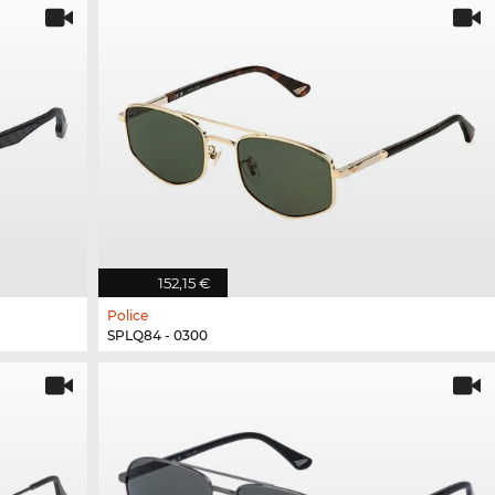
152,15 €
Police
SPLQ84 - 0300