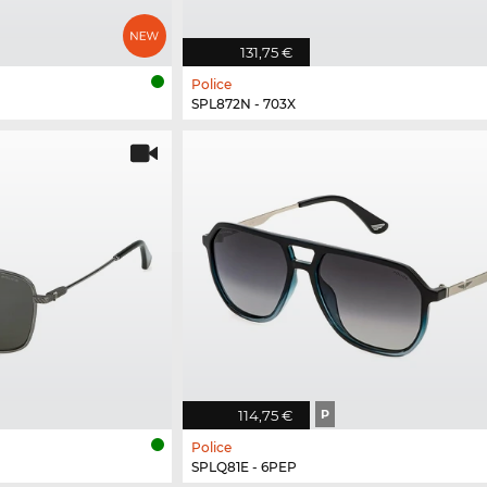
131,75 €
Police
SPL872N - 703X
114,75 €
P
Police
SPLQ81E - 6PEP