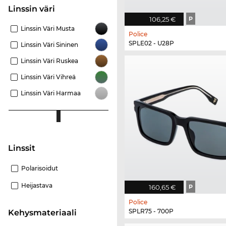
Linssin väri
106,25 €
P
Linssin Väri Musta
Police
SPLE02 - U28P
Linssin Väri Sininen
Linssin Väri Ruskea
Linssin Väri Vihreä
Linssin Väri Harmaa
Linssit
Polarisoidut
Heijastava
160,65 €
P
Police
SPLR75 - 700P
Kehysmateriaali