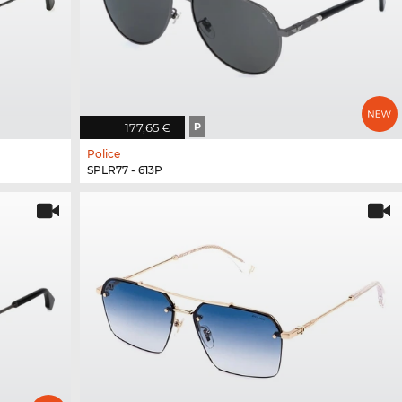
177,65 €
P
Police
SPLR77 - 613P