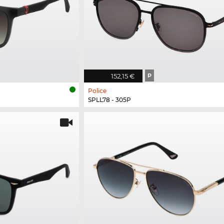
152,15 €
P
Police
SPLL78 - 305P