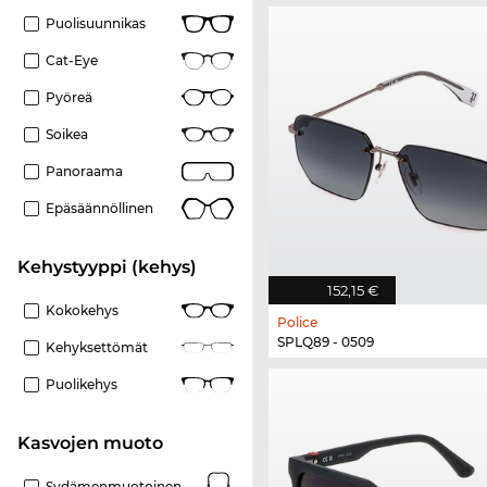
Puolisuunnikas
Cat-Eye
Pyöreä
Soikea
Panoraama
Epäsäännöllinen
Kehystyyppi (kehys)
152,15 €
Kokokehys
Police
SPLQ89 - 0509
Kehyksettömät
Puolikehys
Kasvojen muoto
Sydämenmuotoinen