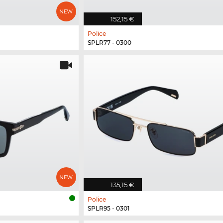
152,15 €
Police
SPLR77 - 0300
135,15 €
Police
SPLR95 - 0301