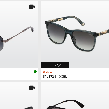
123,25 €
Police
SPL872N - 0GBL