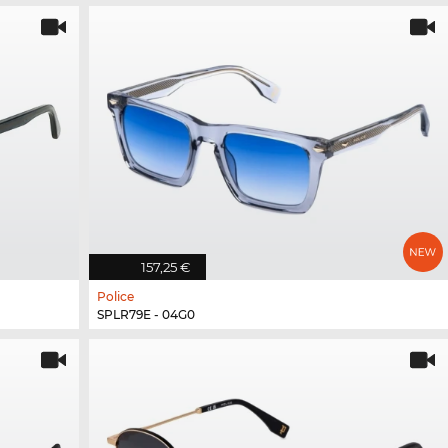
157,25 €
Police
SPLR79E - 04G0