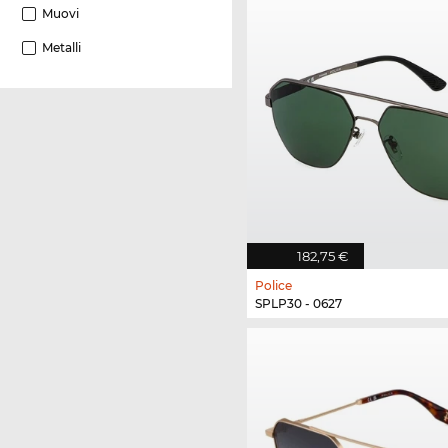
Muovi
Metalli
182,75 €
Police
SPLP30 - 0627