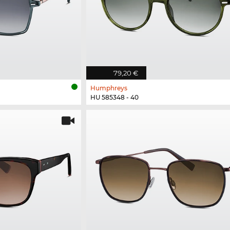
79,20 €
Humphreys
HU 585348 - 40