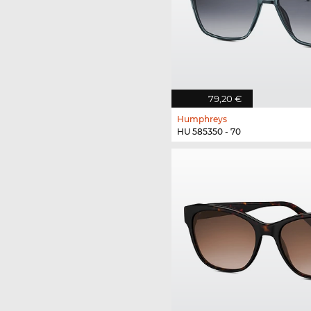
79,20 €
Humphreys
HU 585350 - 70