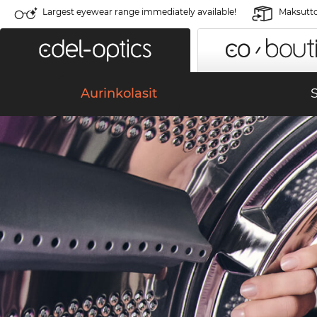
Largest eyewear range immediately available!
Maksutto
Aurinkolasit
S