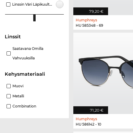
Linssin Väri Läpikuultava
79,20 €
Humphreys
HU 585348 - 69
Linssit
Saatavana Omilla
Vahvuuksilla
Kehysmateriaali
Muovi
Metalli
Combination
71,20 €
Humphreys
HU 586142 - 10