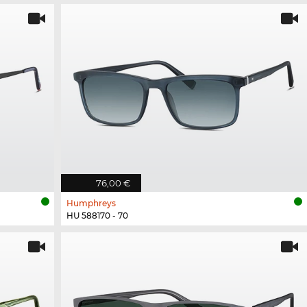
76,00 €
Humphreys
HU 588170 - 70