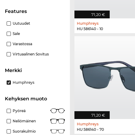
Features
71,20 €
Uutuudet
Humphreys
HU 586140 - 10
Sale
Varastossa
Virtuaalinen Sovitus
Merkki
Humphreys
Kehyksen muoto
Pyöreä
71,20 €
Neliömäinen
Humphreys
HU 586140 - 70
Suorakulmio