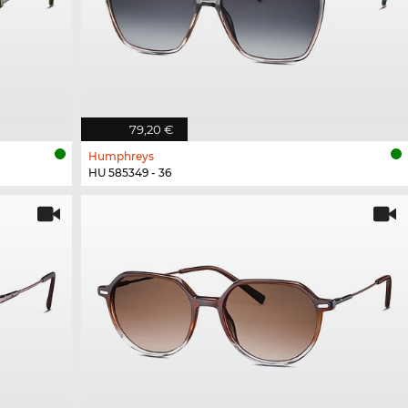
79,20 €
Humphreys
HU 585349 - 36