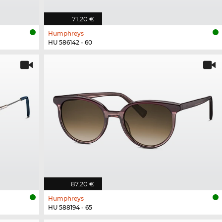
71,20 €
Humphreys
HU 586142 - 60
87,20 €
Humphreys
HU 588194 - 65