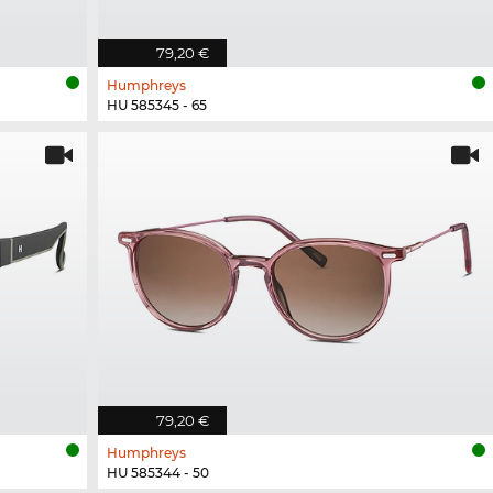
79,20 €
Humphreys
HU 585345 - 65
79,20 €
Humphreys
HU 585344 - 50