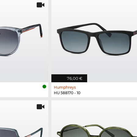
76,00 €
Humphreys
HU 588170 - 10