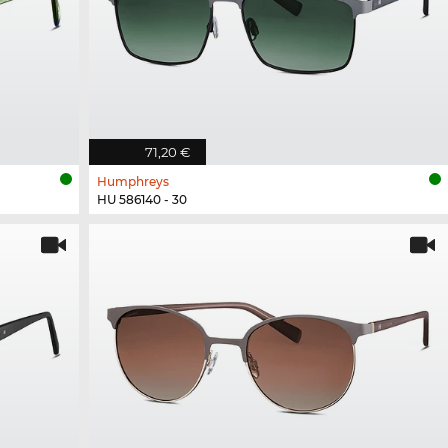
71,20 €
Humphreys
HU 586140 - 30