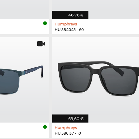
46,76 €
Humphreys
HU 584045 - 60
69,60 €
Humphreys
HU 586137 - 10