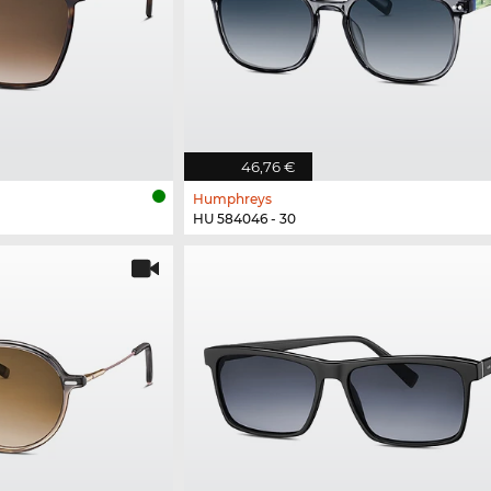
46,76 €
Humphreys
HU 584046 - 30