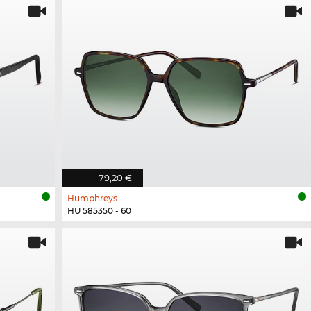
79,20 €
Humphreys
HU 585350 - 60