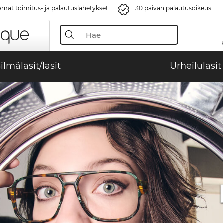
mat toimitus- ja palautuslähetykset
30 päivän palautusoikeus
ilmälasit/lasit
Urheilulasit