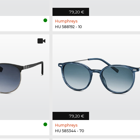
79,20 €
Humphreys
HU 588192 - 10
79,20 €
Humphreys
HU 585344 - 70