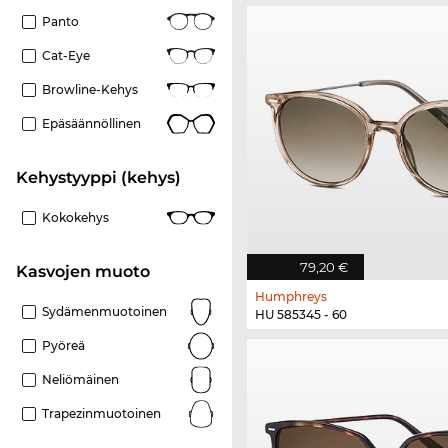
Panto
Cat-Eye
Browline-Kehys
Epäsäännöllinen
Kehystyyppi (kehys)
Kokokehys
79,20 €
Kasvojen muoto
Humphreys
Sydämenmuotoinen
HU 585345 - 60
Pyöreä
Neliömäinen
Trapezinmuotoinen