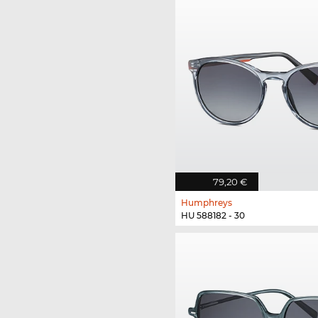
79,20 €
Humphreys
HU 588182 - 30