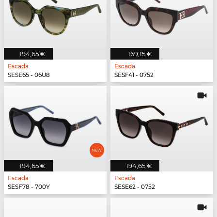
194,65 €
169,15 €
Escada
Escada
SESE65 - 06U8
SESF41 - 0752
194,65 €
194,65 €
Escada
Escada
SESF78 - 700Y
SESE62 - 0752