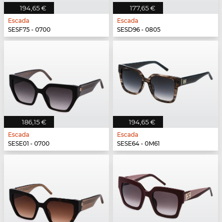
194,65 €
177,65 €
Escada
Escada
SESF75 - 0700
SESD96 - 0805
186,15 €
194,65 €
Escada
Escada
SESE01 - 0700
SESE64 - 0M61