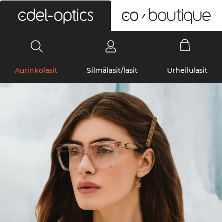
0
Aurinkolasit
Silmälasit/lasit
Urheilulasit