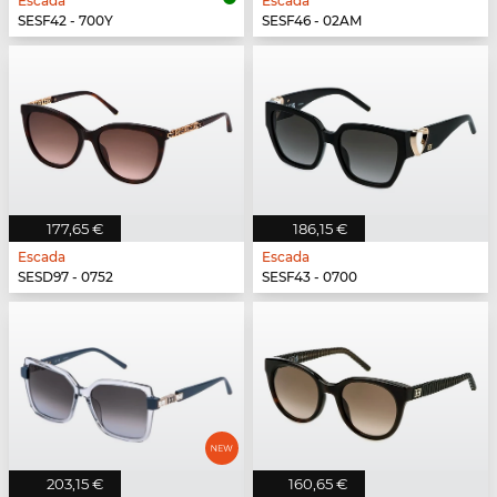
Escada
Escada
SESF42 - 700Y
SESF46 - 02AM
177,65 €
186,15 €
Escada
Escada
SESD97 - 0752
SESF43 - 0700
203,15 €
160,65 €