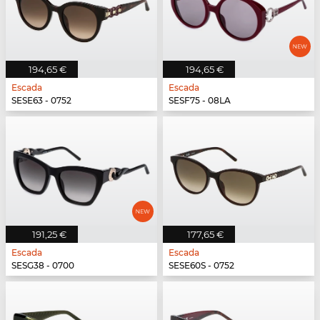
194,65 €
194,65 €
Escada
Escada
SESE63 - 0752
SESF75 - 08LA
191,25 €
177,65 €
Escada
Escada
SESG38 - 0700
SESE60S - 0752