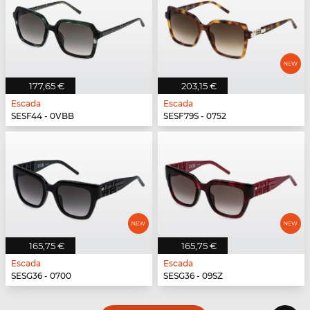
177,65 €
203,15 €
Escada
Escada
SESF44 - 0VBB
SESF79S - 0752
165,75 €
165,75 €
Escada
Escada
SESG36 - 0700
SESG36 - 09SZ