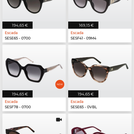
194,65 €
169,15 €
Escada
Escada
SESE65 - 0700
SESF41 - 09M4
194,65 €
194,65 €
Escada
Escada
SESF78 - 0700
SESE65 - 0VBL