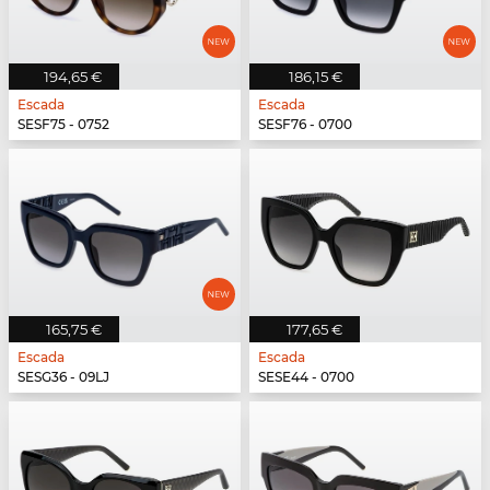
194,65 €
186,15 €
Escada
Escada
SESF75 - 0752
SESF76 - 0700
165,75 €
177,65 €
Escada
Escada
SESG36 - 09LJ
SESE44 - 0700