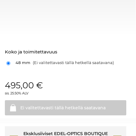
Koko ja toimitettavuus
48 mm
(Ei valitettavasti tällä hetkellä saatavana)
495,00
€
sis. 25.50% ALV
Ei valitettavasti tällä hetkellä
saatavana
Eksklusiiviset EDEL-OPTICS BOUTIQUE