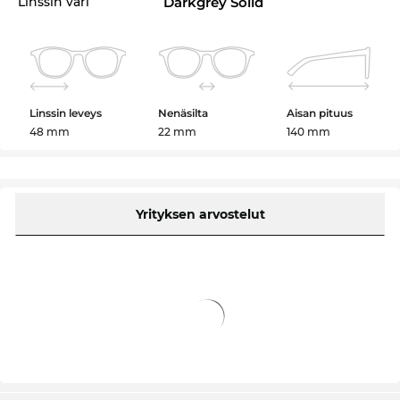
Linssin väri
Darkgrey Solid
Linssin leveys
Nenäsilta
Aisan pituus
48 mm
22 mm
140 mm
Yrityksen arvostelut