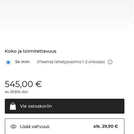
Koko ja toimitettavuus
54 mm
(Yleensä lähetysvalmis 1-2 viikossa)
545,00
€
sis. 25.50% ALV
Vie
ostoskoriin
alk. 29,90 €
Lisää
vahvuus