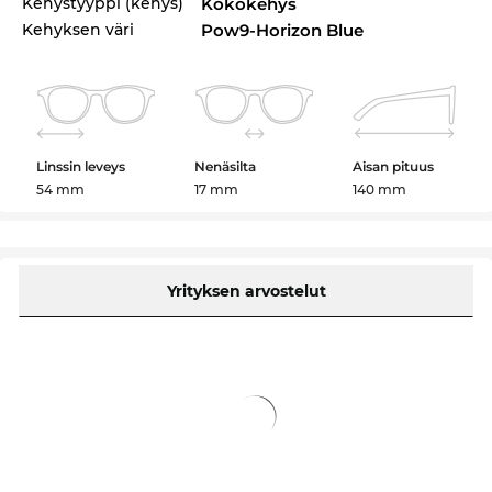
Kehystyyppi (kehys)
Kokokehys
Kehyksen väri
Pow9-Horizon Blue
Linssin leveys
Nenäsilta
Aisan pituus
54 mm
17 mm
140 mm
Yrityksen arvostelut