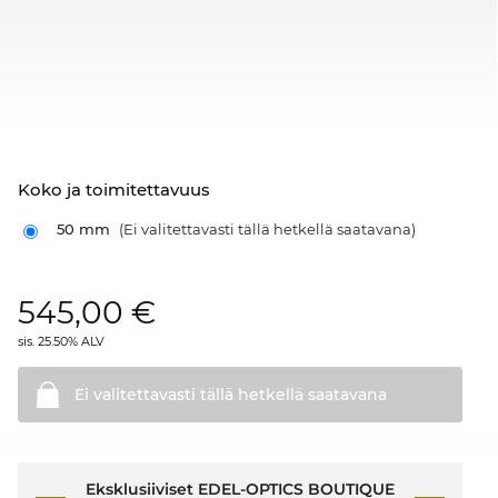
Koko ja toimitettavuus
50 mm
(Ei valitettavasti tällä hetkellä saatavana)
545,00
€
sis. 25.50% ALV
Ei valitettavasti tällä hetkellä
saatavana
Eksklusiiviset EDEL-OPTICS BOUTIQUE