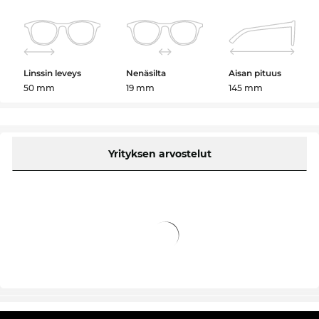
Linssin leveys
Nenäsilta
Aisan pituus
50 mm
19 mm
145 mm
Yrityksen arvostelut