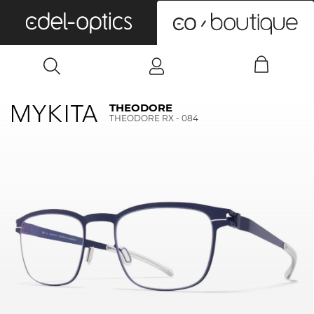
0
THEODORE
THEODORE RX - 084