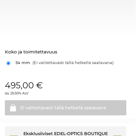
Koko ja toimitettavuus
54 mm
(Ei valitettavasti tällä hetkellä saatavana)
495,00
€
sis. 25.50% ALV
Ei valitettavasti tällä hetkellä
saatavana
Eksklusiiviset EDEL-OPTICS BOUTIQUE