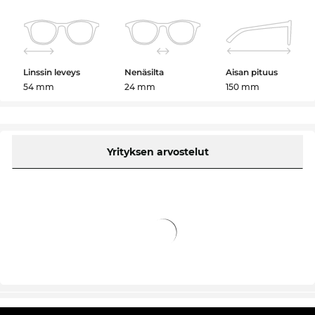
Linssin leveys
Nenäsilta
Aisan pituus
54 mm
24 mm
150 mm
Yrityksen arvostelut