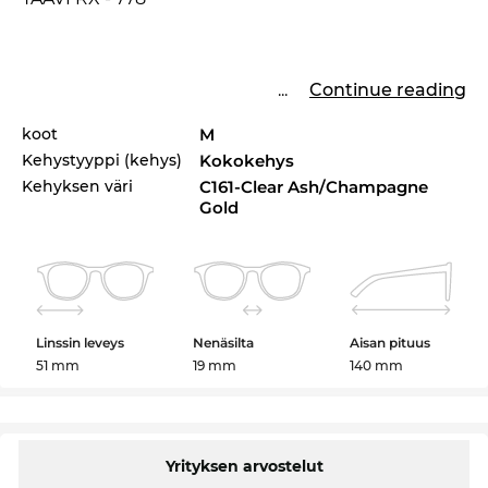
...
Continue reading
koot
M
Kehystyyppi (kehys)
Kokokehys
Kehyksen väri
C161-Clear Ash/Champagne
Gold
Linssin leveys
Nenäsilta
Aisan pituus
51 mm
19 mm
140 mm
Yrityksen arvostelut