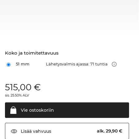
Koko ja toimitettavuus
51 mm
Lähetysvalmis ajassa: 71 tuntia
515,00
€
sis. 25.50% ALV
Vie
ostoskoriin
alk. 29,90 €
Lisää
vahvuus