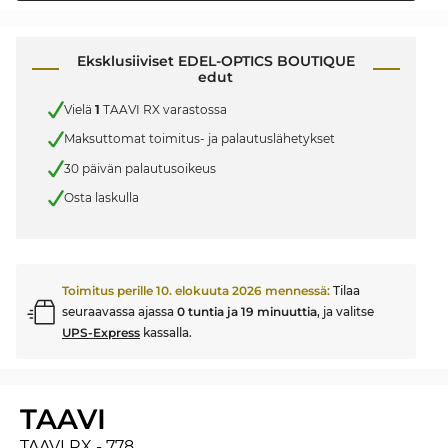
Eksklusiiviset EDEL-OPTICS BOUTIQUE
edut
Vielä
1
TAAVI RX varastossa
Maksuttomat toimitus- ja palautuslähetykset
30 päivän palautusoikeus
Osta laskulla
Toimitus perille
10. elokuuta 2026
mennessä:
Tilaa
seuraavassa ajassa
0 tuntia ja 19 minuuttia
, ja valitse
UPS-Express
kassalla.
TAAVI
TAAVI RX - 778