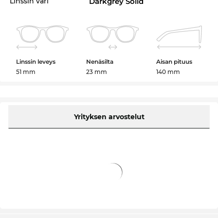
Linssin väri
Darkgrey Solid
Linssin leveys
Nenäsilta
Aisan pituus
51 mm
23 mm
140 mm
Yrityksen arvostelut