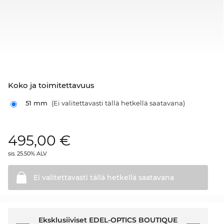
Koko ja toimitettavuus
51 mm
(Ei valitettavasti tällä hetkellä saatavana)
495,00
€
sis. 25.50% ALV
Ei valitettavasti tällä hetkellä
saatavana
Eksklusiiviset EDEL-OPTICS BOUTIQUE