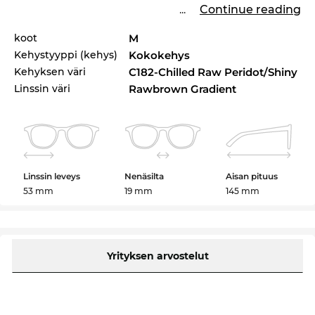
...
Continue reading
koot
M
Kehystyyppi (kehys)
Kokokehys
Kehyksen väri
C182-Chilled Raw Peridot/Shiny
Linssin väri
Rawbrown Gradient
Linssin leveys
Nenäsilta
Aisan pituus
53 mm
19 mm
145 mm
Yrityksen arvostelut