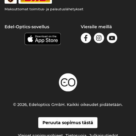
Maksuttomat toimitus- ja palautuslähetykset
Edel-Optics-sovellus
Vieraile meillä
© 2026, Edeloptics GmbH. Kaikki oikeudet pidätetään.
Peruuta sopimus tästä
Yleiset sopimusohjeet
Tietosuoja
Julkaisutiedot