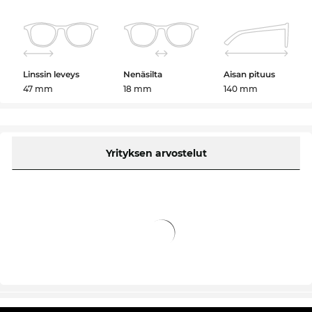
Linssin leveys
Nenäsilta
Aisan pituus
47 mm
18 mm
140 mm
Yrityksen arvostelut