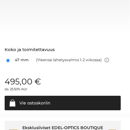
Koko ja toimitettavuus
47 mm
(Yleensä lähetysvalmis 1-2 viikossa)
495,00
€
sis. 25.50% ALV
Vie
ostoskoriin
Eksklusiiviset EDEL-OPTICS BOUTIQUE